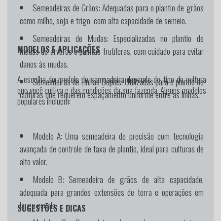
Semeadeiras de Grãos:
Adequadas para o plantio de grãos
como milho, soja e trigo, com alta capacidade de semeio.
Semeadeiras de Mudas:
Especializadas no plantio de
MODELOS E APLICAÇÕES
mudas de árvores e plantas frutíferas, com cuidado para evitar
danos às mudas.
A escolha do modelo de semeadeira depende do tipo de cultura
Semeadeiras de Linhas Duplas:
Utilizadas para o plantio de
que você cultiva e das condições da sua fazenda. Alguns modelos
culturas que requerem espaçamento uniforme entre as linhas.
populares incluem:
Modelo A:
Uma semeadeira de precisão com tecnologia
avançada de controle de taxa de plantio, ideal para culturas de
alto valor.
Modelo B:
Semeadeira de grãos de alta capacidade,
adequada para grandes extensões de terra e operações em
larga escala.
SUGESTÕES E DICAS