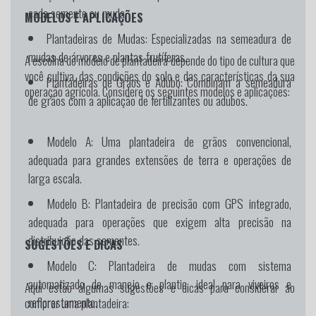
cada semente ou muda.
MODELOS E APLICAÇÕES
Plantadeiras de Mudas:
Especializadas na semeadura de
mudas de árvores e plantas frutíferas.
A escolha do modelo de plantadeira depende do tipo de cultura que
você cultiva, das condições do solo e das características da sua
Plantadeiras de Grãos e Adubo:
Combinam a semeadura
operação agrícola. Considere os seguintes modelos e aplicações:
de grãos com a aplicação de fertilizantes ou adubos.
Modelo A:
Uma plantadeira de grãos convencional,
adequada para grandes extensões de terra e operações de
larga escala.
Modelo B:
Plantadeira de precisão com GPS integrado,
adequada para operações que exigem alta precisão na
distribuição das sementes.
SUGESTÕES E DICAS
Modelo C:
Plantadeira de mudas com sistema
automatizado de manejo e plantio, ideal para viveiros e
Aqui estão algumas sugestões e dicas para considerar ao
reflorestamento.
comprar uma plantadeira: