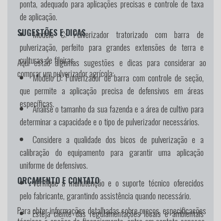
ponta, adequado para aplicações precisas e controle de taxa
de aplicação.
SUGESTÕES E DICAS
Modelo C:
Pulverizador tratorizado com barra de
pulverização, perfeito para grandes extensões de terra e
culturas de fileiras.
Aqui estão algumas sugestões e dicas para considerar ao
comprar um pulverizador agrícola:
Modelo D:
Pulverizador de barra com controle de seção,
que permite a aplicação precisa de defensivos em áreas
específicas.
Analise o tamanho da sua fazenda e a área de cultivo para
determinar a capacidade e o tipo de pulverizador necessários.
Considere a qualidade dos bicos de pulverização e a
calibração do equipamento para garantir uma aplicação
uniforme de defensivos.
ORÇAMENTO E CONTATO
Verifique a manutenção e o suporte técnico oferecidos
pelo fabricante, garantindo assistência quando necessário.
Para obter informações detalhadas sobre preços, especificações
Esteja ciente das regulamentações locais e ambientais