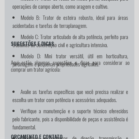
operações de campo aberto, como aragem e cultivo.
Modelo B:
Trator de esteira robusto, ideal para áreas
acidentadas e tarefas de terraplanagem.
Modelo C:
Trator articulado de alta potência, perfeito para
SUGESTÕES E DICAS
trabalhos de construção civil e agricultura intensiva.
Modelo D:
Mini trator versátil, útil em horticultura,
Aqui estão algumas sugestões e dicas para considerar ao
jardinagem e pequenas propriedades agrícolas.
comprar um trator agrícola:
Avalie as tarefas específicas que você precisa realizar e
escolha um trator com potência e acessórios adequados.
Verifique a manutenção e o suporte técnico oferecidos
pelo fabricante, pois a disponibilidade de peças e assistência é
fundamental.
ORÇAMENTO E CONTATO
Considere os sistemas de direção, transmissão e