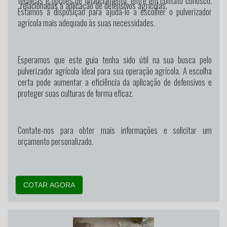
técnicas e opções de financiamento, entre em contato conosco.
relacionadas à aplicação de defensivos agrícolas.
Estamos à disposição para ajudá-lo a escolher o pulverizador
agrícola mais adequado às suas necessidades.
Esperamos que este guia tenha sido útil na sua busca pelo
pulverizador agrícola ideal para sua operação agrícola. A escolha
certa pode aumentar a eficiência da aplicação de defensivos e
proteger suas culturas de forma eficaz.
Contate-nos para obter mais informações e solicitar um
orçamento personalizado.
COTAR AGORA