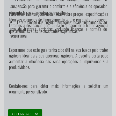
suspensão para garantir o conforto e a eficiência do operador
durante longas jornadas de trabalho.
Para obter informações detalhadas sobre preços, especificações
técnicas e opções de financiamento, entre em contato conosco.
Esteja ciente das regulamentações locais relacionadas ao
Estamos à disposição para ajudá-lo a escolher o trator agrícola
uso de tratores agrícolas, incluindo licenças e normas de
que atenda às suas necessidades específicas.
segurança.
Esperamos que este guia tenha sido útil na sua busca pelo trator
agrícola ideal para sua operação agrícola. A escolha certa pode
aumentar a eficiência das suas operações e impulsionar sua
produtividade.
Contate-nos para obter mais informações e solicitar um
orçamento personalizado.
COTAR AGORA