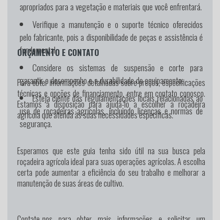
apropriados para a vegetação e materiais que você enfrentará.
Verifique a manutenção e o suporte técnico oferecidos
pelo fabricante, pois a disponibilidade de peças e assistência é
fundamental.
ORÇAMENTO E CONTATO
Considere os sistemas de suspensão e corte para
garantir o desempenho e a durabilidade do equipamento.
Para obter informações detalhadas sobre preços, especificações
técnicas e opções de financiamento, entre em contato conosco.
Esteja ciente das regulamentações locais relacionadas ao
Estamos à disposição para ajudá-lo a escolher a roçadeira
uso de roçadeiras agrícolas, incluindo licenças e normas de
agrícola que atenda às suas necessidades específicas.
segurança.
Esperamos que este guia tenha sido útil na sua busca pela
roçadeira agrícola ideal para suas operações agrícolas. A escolha
certa pode aumentar a eficiência do seu trabalho e melhorar a
manutenção de suas áreas de cultivo.
Contate-nos para obter mais informações e solicitar um