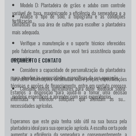
Modelo D:
Plantadeira de grãos e adubo com controle
variável de taxa, maximizando a eficiência da semeadura e a
Analise o tipo de solo, a topografia e as condições
fertilização.
climáticas da sua área de cultivo para escolher a plantadeira
mais adequada.
Verifique a manutenção e o suporte técnico oferecidos
pelo fabricante, garantindo que você terá assistência quando
necessário.
ORÇAMENTO E CONTATO
Considere a capacidade de personalização da plantadeira
para atender às necessidades específicas da sua operação.
Para obter informações detalhadas sobre preços, especificações
técnicas e opções de financiamento, entre em contato conosco.
Consulte outros agricultores para obter feedback sobre
Estamos à disposição para ajudá-lo a tomar uma decisão
modelos específicos e aprender com suas experiências.
informada e oferecer soluções que atendam às suas
necessidades agrícolas.
Esperamos que este guia tenha sido útil na sua busca pela
plantadeira ideal para sua operação agrícola. A escolha certa pode
aumentar a eficiência da semeadura e, consequentemente, a