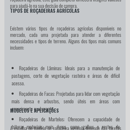
para ajudá-lo na sua decisão de compra.
TIPOS DE ROÇADEIRAS AGRÍCOLAS
Existem vários tipos de roçadeiras agrícolas disponíveis no
mercado, cada uma projetada para atender a diferentes
necessidades e tipos de terreno. Alguns dos tipos mais comuns
incluem:
Roçadeiras de Lâminas:
Ideais para a manutenção de
pastagens, corte de vegetação rasteira e áreas de difícil
acesso.
Roçadeiras de Facas:
Projetadas para lidar com vegetação
mais densa e arbustos, sendo úteis em áreas com
crescimento exuberante.
MODELOS E APLICAÇÕES
Roçadeiras de Martelos:
Oferecem a capacidade de
triturar materiais mais duros, como galhos e restos de
A escolha do modelo de roçadeira agrícola depende das tarefas