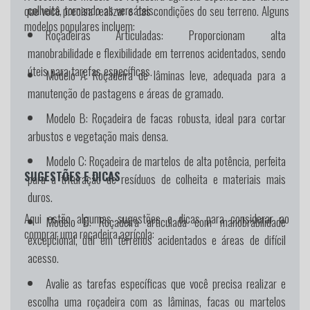
colheita, tornando-as versáteis.
que você precisa realizar e das condições do seu terreno. Alguns
modelos populares incluem:
Roçadeiras Articuladas:
Proporcionam alta
manobrabilidade e flexibilidade em terrenos acidentados, sendo
úteis para tarefas específicas.
Modelo A:
Roçadeira de lâminas leve, adequada para a
manutenção de pastagens e áreas de gramado.
Modelo B:
Roçadeira de facas robusta, ideal para cortar
arbustos e vegetação mais densa.
Modelo C:
Roçadeira de martelos de alta potência, perfeita
SUGESTÕES E DICAS
para a trituração de resíduos de colheita e materiais mais
duros.
Aqui estão algumas sugestões e dicas para considerar ao
Modelo D:
Roçadeira articulada com manobrabilidade
comprar uma roçadeira agrícola:
excepcional, útil em terrenos acidentados e áreas de difícil
acesso.
Avalie as tarefas específicas que você precisa realizar e
escolha uma roçadeira com as lâminas, facas ou martelos