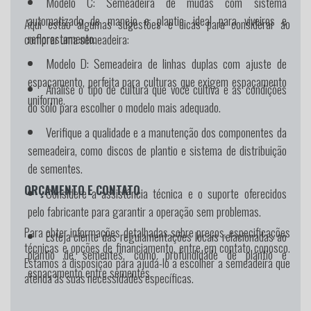
Modelo C:
Semeadeira de mudas com sistema
automatizado de manejo e plantio, ideal para viveiros e
Aqui estão algumas sugestões e dicas para considerar ao
reflorestamento.
comprar uma semeadeira:
Modelo D:
Semeadeira de linhas duplas com ajuste de
espaçamento, perfeita para culturas que exigem espaçamento
Analise o tipo de cultura que você cultiva e as condições
uniforme.
do solo para escolher o modelo mais adequado.
Verifique a qualidade e a manutenção dos componentes da
semeadeira, como discos de plantio e sistema de distribuição
de sementes.
ORÇAMENTO E CONTATO
Considere a assistência técnica e o suporte oferecidos
pelo fabricante para garantir a operação sem problemas.
Para obter informações detalhadas sobre preços, especificações
Esteja ciente das regulamentações locais relacionadas ao
técnicas e opções de financiamento, entre em contato conosco.
plantio de sementes, como profundidade de plantio e
Estamos à disposição para ajudá-lo a escolher a semeadeira que
espaçamento entre sementes.
atenda às suas necessidades específicas.