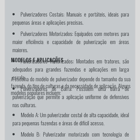
Pulverizadores Costais:
Manuais e portáteis, ideais para
pequenas áreas e aplicações precisas.
Pulverizadores Motorizados:
Equipados com motores para
maior eficiência e capacidade de pulverização em áreas
maiores.
MODELOS E APLICAÇÕES
Pulverizadores Tratorizados:
Montados em tratores, são
adequados para grandes fazendas e aplicações em larga
escala.
A escolha do modelo de pulverizador depende do tamanho da sua
fazenda, do tipo de culturas e da necessidade de aplicação. Alguns
Pulverizadores de Barra:
Possuem uma barra de
modelos populares incluem:
pulverização que permite a aplicação uniforme de defensivos
nas culturas.
Modelo A:
Um pulverizador costal de alta capacidade, ideal
para pequenas fazendas e áreas de difícil acesso.
Modelo B:
Pulverizador motorizado com tecnologia de