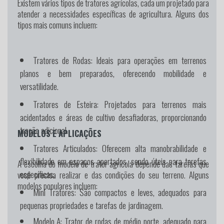
Existem vários tipos de tratores agrícolas, cada um projetado para
atender a necessidades específicas de agricultura. Alguns dos
tipos mais comuns incluem:
Tratores de Rodas:
Ideais para operações em terrenos
planos e bem preparados, oferecendo mobilidade e
versatilidade.
Tratores de Esteira:
Projetados para terrenos mais
acidentados e áreas de cultivo desafiadoras, proporcionando
tração adicional.
MODELOS E APLICAÇÕES
Tratores Articulados:
Oferecem alta manobrabilidade e
flexibilidade em espaços apertados, sendo úteis para tarefas
A escolha do modelo de trator agrícola depende das tarefas que
específicas.
você precisa realizar e das condições do seu terreno. Alguns
modelos populares incluem:
Mini Tratores:
São compactos e leves, adequados para
pequenas propriedades e tarefas de jardinagem.
Modelo A:
Trator de rodas de médio porte, adequado para