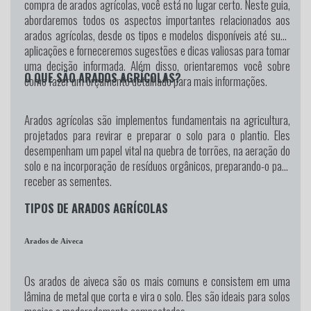
compra de arados agrícolas, você está no lugar certo. Neste guia,
abordaremos todos os aspectos importantes relacionados aos
arados agrícolas, desde os tipos e modelos disponíveis até suas
aplicações e forneceremos sugestões e dicas valiosas para tomar
uma decisão informada. Além disso, orientaremos você sobre
O QUE SÃO ARADOS AGRÍCOLAS?
como fazer um orçamento detalhado para mais informações.
Arados agrícolas são implementos fundamentais na agricultura,
projetados para revirar e preparar o solo para o plantio. Eles
desempenham um papel vital na quebra de torrões, na aeração do
solo e na incorporação de resíduos orgânicos, preparando-o para
receber as sementes.
TIPOS DE ARADOS AGRÍCOLAS
Arados de Aiveca
Os arados de aiveca são os mais comuns e consistem em uma
lâmina de metal que corta e vira o solo. Eles são ideais para solos