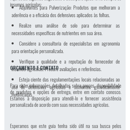
insumos agrícolas:
Adjuvantes para Pulverização:
Produtos que melhoram a
aderência e a eficácia dos defensivos aplicados às folhas.
Realize uma análise de solo para determinar as
necessidades específicas de nutrientes em sua área.
Considere a consultoria de especialistas em agronomia
para orientação personalizada.
Verifique a qualidade e a reputação do fornecedor de
ORÇAMENTO E CONTATO
insumos agrícolas. Procure avaliações e referências.
Esteja ciente das regulamentações locais relacionadas ao
Para obter informações detalhadas sobre preços, disponibilidade
uso de defensivos agrícolas e sementes geneticamente
de produtos e opções de entrega, entre em contato conosco.
modificadas.
Estamos à disposição para atendê-lo e fornecer assistência
personalizada de acordo com suas necessidades agrícolas.
Esperamos que este guia tenha sido útil na sua busca pelos