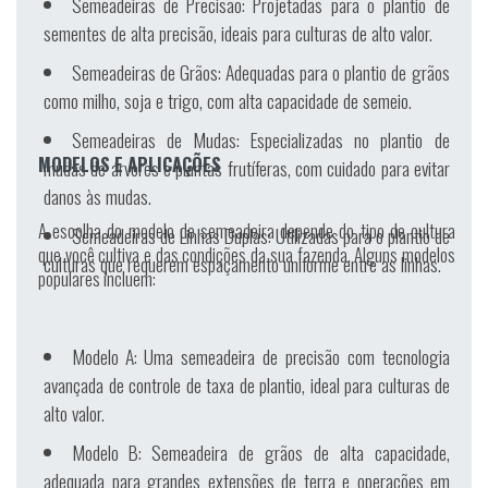
Semeadeiras de Precisão:
Projetadas para o plantio de
sementes de alta precisão, ideais para culturas de alto valor.
Semeadeiras de Grãos:
Adequadas para o plantio de grãos
como milho, soja e trigo, com alta capacidade de semeio.
Semeadeiras de Mudas:
Especializadas no plantio de
MODELOS E APLICAÇÕES
mudas de árvores e plantas frutíferas, com cuidado para evitar
danos às mudas.
A escolha do modelo de semeadeira depende do tipo de cultura
Semeadeiras de Linhas Duplas:
Utilizadas para o plantio de
que você cultiva e das condições da sua fazenda. Alguns modelos
culturas que requerem espaçamento uniforme entre as linhas.
populares incluem:
Modelo A:
Uma semeadeira de precisão com tecnologia
avançada de controle de taxa de plantio, ideal para culturas de
alto valor.
Modelo B:
Semeadeira de grãos de alta capacidade,
adequada para grandes extensões de terra e operações em