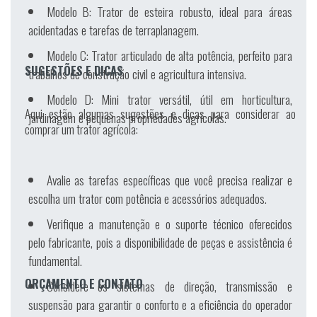
Modelo B:
Trator de esteira robusto, ideal para áreas
acidentadas e tarefas de terraplanagem.
Modelo C:
Trator articulado de alta potência, perfeito para
SUGESTÕES E DICAS
trabalhos de construção civil e agricultura intensiva.
Modelo D:
Mini trator versátil, útil em horticultura,
Aqui estão algumas sugestões e dicas para considerar ao
jardinagem e pequenas propriedades agrícolas.
comprar um trator agrícola:
Avalie as tarefas específicas que você precisa realizar e
escolha um trator com potência e acessórios adequados.
Verifique a manutenção e o suporte técnico oferecidos
pelo fabricante, pois a disponibilidade de peças e assistência é
fundamental.
ORÇAMENTO E CONTATO
Considere os sistemas de direção, transmissão e
suspensão para garantir o conforto e a eficiência do operador