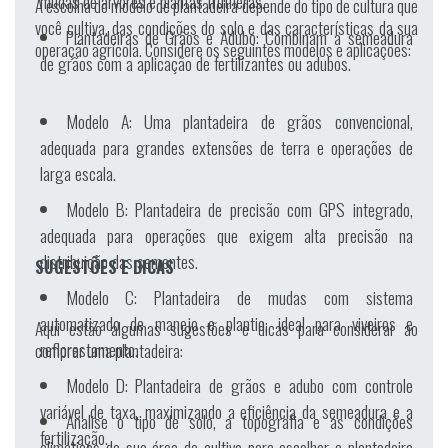
mudas de árvores e plantas frutíferas.
A escolha do modelo de plantadeira depende do tipo de cultura que
você cultiva, das condições do solo e das características da sua
Plantadeiras de Grãos e Adubo:
Combinam a semeadura
operação agrícola. Considere os seguintes modelos e aplicações:
de grãos com a aplicação de fertilizantes ou adubos.
Modelo A:
Uma plantadeira de grãos convencional,
adequada para grandes extensões de terra e operações de
larga escala.
Modelo B:
Plantadeira de precisão com GPS integrado,
adequada para operações que exigem alta precisão na
distribuição das sementes.
SUGESTÕES E DICAS
Modelo C:
Plantadeira de mudas com sistema
automatizado de manejo e plantio, ideal para viveiros e
Aqui estão algumas sugestões e dicas para considerar ao
reflorestamento.
comprar uma plantadeira:
Modelo D:
Plantadeira de grãos e adubo com controle
variável de taxa, maximizando a eficiência da semeadura e a
Analise o tipo de solo, a topografia e as condições
fertilização.
climáticas da sua área de cultivo para escolher a plantadeira