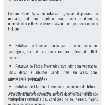
Existem vários tipos de rotativas agrícolas disponíveis no
mercado, cada um projetado para atender a diferentes
necessidades e tipos de terreno. Alguns dos tipos mais comuns
incluem:
Rotativas de Lâminas:
Ideais para a manutenção de
pastagens, corte de vegetação rasteira e áreas de difícil
acesso.
Rotativas de Facas:
Projetadas para lidar com vegetação
mais densa e arbustos, sendo úteis em áreas com
crescimento exuberante.
MODELOS E APLICAÇÕES
Rotativas de Martelos:
Oferecem a capacidade de triturar
materiais mais duros, como galhos e restos de colheita,
A escolha do modelo de rotativa agrícola depende das tarefas que
tornando-as versáteis.
você precisa realizar e das condições do seu terreno. Alguns
modelos populares incluem: