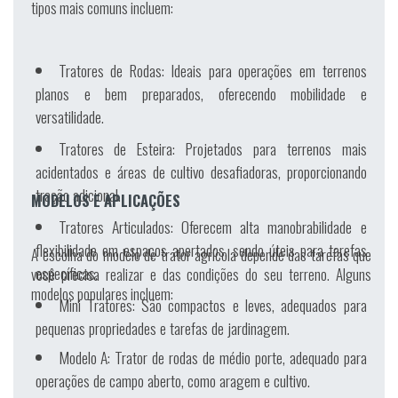
tipos mais comuns incluem:
Tratores de Rodas:
Ideais para operações em terrenos
planos e bem preparados, oferecendo mobilidade e
versatilidade.
Tratores de Esteira:
Projetados para terrenos mais
acidentados e áreas de cultivo desafiadoras, proporcionando
tração adicional.
MODELOS E APLICAÇÕES
Tratores Articulados:
Oferecem alta manobrabilidade e
flexibilidade em espaços apertados, sendo úteis para tarefas
A escolha do modelo de trator agrícola depende das tarefas que
específicas.
você precisa realizar e das condições do seu terreno. Alguns
modelos populares incluem:
Mini Tratores:
São compactos e leves, adequados para
pequenas propriedades e tarefas de jardinagem.
Modelo A:
Trator de rodas de médio porte, adequado para
operações de campo aberto, como aragem e cultivo.