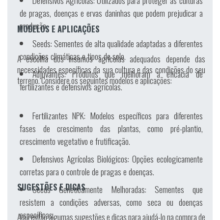
Defensivos Agrícolas:
Utilizados para proteger as culturas
de pragas, doenças e ervas daninhas que podem prejudicar a
produção.
MODELOS E APLICAÇÕES
Seeds:
Sementes de alta qualidade adaptadas a diferentes
condições climáticas e tipos de solo.
A escolha dos insumos agrícolas adequados depende das
necessidades específicas da sua cultura e das condições do seu
Adjuvantes:
Produtos que melhoram a eficácia de
terreno. Considere os seguintes modelos e aplicações:
fertilizantes e defensivos agrícolas.
Fertilizantes NPK:
Modelos específicos para diferentes
fases de crescimento das plantas, como pré-plantio,
crescimento vegetativo e frutificação.
Defensivos Agrícolas Biológicos:
Opções ecologicamente
corretas para o controle de pragas e doenças.
SUGESTÕES E DICAS
Seeds Geneticamente Melhoradas:
Sementes que
resistem a condições adversas, como seca ou doenças
específicas.
Aqui estão algumas sugestões e dicas para ajudá-lo na compra de