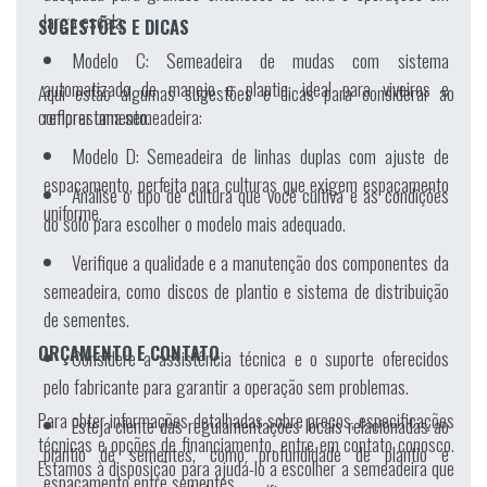
larga escala.
SUGESTÕES E DICAS
Modelo C:
Semeadeira de mudas com sistema
automatizado de manejo e plantio, ideal para viveiros e
Aqui estão algumas sugestões e dicas para considerar ao
reflorestamento.
comprar uma semeadeira:
Modelo D:
Semeadeira de linhas duplas com ajuste de
espaçamento, perfeita para culturas que exigem espaçamento
Analise o tipo de cultura que você cultiva e as condições
uniforme.
do solo para escolher o modelo mais adequado.
Verifique a qualidade e a manutenção dos componentes da
semeadeira, como discos de plantio e sistema de distribuição
de sementes.
ORÇAMENTO E CONTATO
Considere a assistência técnica e o suporte oferecidos
pelo fabricante para garantir a operação sem problemas.
Para obter informações detalhadas sobre preços, especificações
Esteja ciente das regulamentações locais relacionadas ao
técnicas e opções de financiamento, entre em contato conosco.
plantio de sementes, como profundidade de plantio e
Estamos à disposição para ajudá-lo a escolher a semeadeira que
espaçamento entre sementes.