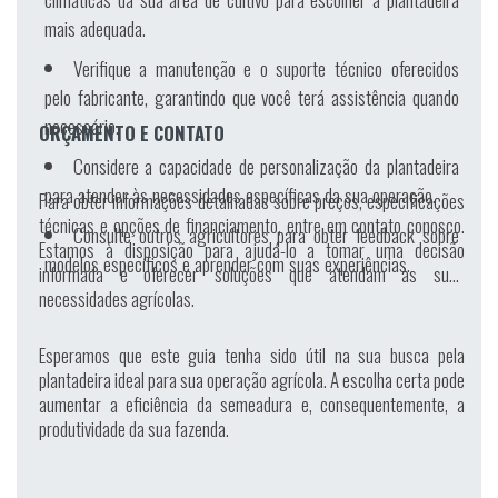
mais adequada.
Verifique a manutenção e o suporte técnico oferecidos
pelo fabricante, garantindo que você terá assistência quando
necessário.
ORÇAMENTO E CONTATO
Considere a capacidade de personalização da plantadeira
para atender às necessidades específicas da sua operação.
Para obter informações detalhadas sobre preços, especificações
técnicas e opções de financiamento, entre em contato conosco.
Consulte outros agricultores para obter feedback sobre
Estamos à disposição para ajudá-lo a tomar uma decisão
modelos específicos e aprender com suas experiências.
informada e oferecer soluções que atendam às suas
necessidades agrícolas.
Esperamos que este guia tenha sido útil na sua busca pela
plantadeira ideal para sua operação agrícola. A escolha certa pode
aumentar a eficiência da semeadura e, consequentemente, a
produtividade da sua fazenda.