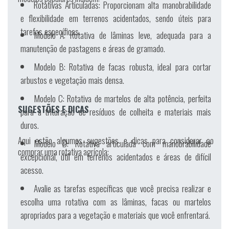
Rotativas Articuladas:
Proporcionam alta manobrabilidade
e flexibilidade em terrenos acidentados, sendo úteis para
tarefas específicas.
Modelo A:
Rotativa de lâminas leve, adequada para a
manutenção de pastagens e áreas de gramado.
Modelo B:
Rotativa de facas robusta, ideal para cortar
arbustos e vegetação mais densa.
Modelo C:
Rotativa de martelos de alta potência, perfeita
SUGESTÕES E DICAS
para a trituração de resíduos de colheita e materiais mais
duros.
Aqui estão algumas sugestões e dicas para considerar ao
Modelo D:
Rotativa articulada com manobrabilidade
comprar uma rotativa agrícola:
excepcional, útil em terrenos acidentados e áreas de difícil
acesso.
Avalie as tarefas específicas que você precisa realizar e
escolha uma rotativa com as lâminas, facas ou martelos
apropriados para a vegetação e materiais que você enfrentará.