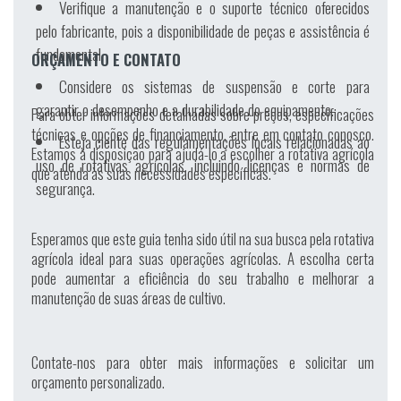
Verifique a manutenção e o suporte técnico oferecidos
pelo fabricante, pois a disponibilidade de peças e assistência é
fundamental.
ORÇAMENTO E CONTATO
Considere os sistemas de suspensão e corte para
garantir o desempenho e a durabilidade do equipamento.
Para obter informações detalhadas sobre preços, especificações
técnicas e opções de financiamento, entre em contato conosco.
Esteja ciente das regulamentações locais relacionadas ao
Estamos à disposição para ajudá-lo a escolher a rotativa agrícola
uso de rotativas agrícolas, incluindo licenças e normas de
que atenda às suas necessidades específicas.
segurança.
Esperamos que este guia tenha sido útil na sua busca pela rotativa
agrícola ideal para suas operações agrícolas. A escolha certa
pode aumentar a eficiência do seu trabalho e melhorar a
manutenção de suas áreas de cultivo.
Contate-nos para obter mais informações e solicitar um
orçamento personalizado.