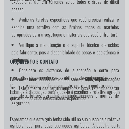
excepcional, útil em terrenos acidentados e áreas de difícil
acesso.
Avalie as tarefas específicas que você precisa realizar e
escolha uma rotativa com as lâminas, facas ou martelos
apropriados para a vegetação e materiais que você enfrentará.
Verifique a manutenção e o suporte técnico oferecidos
pelo fabricante, pois a disponibilidade de peças e assistência é
fundamental.
ORÇAMENTO E CONTATO
Considere os sistemas de suspensão e corte para
garantir o desempenho e a durabilidade do equipamento.
Para obter informações detalhadas sobre preços, especificações
técnicas e opções de financiamento, entre em contato conosco.
Esteja ciente das regulamentações locais relacionadas ao
Estamos à disposição para ajudá-lo a escolher a rotativa agrícola
uso de rotativas agrícolas, incluindo licenças e normas de
que atenda às suas necessidades específicas.
segurança.
Esperamos que este guia tenha sido útil na sua busca pela rotativa
agrícola ideal para suas operações agrícolas. A escolha certa