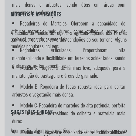
mais densa e arbustos, sendo úteis em áreas com
crescimento exuberante.
MODELOS E APLICAÇÕES
Roçadeiras de Martelos:
Oferecem a capacidade de
triturar materiais mais duros, como galhos e restos de
A escolha do modelo de roçadeira agrícola depende das tarefas
colheita, tornando-as versáteis.
que você precisa realizar e das condições do seu terreno. Alguns
modelos populares incluem:
Roçadeiras Articuladas:
Proporcionam alta
manobrabilidade e flexibilidade em terrenos acidentados, sendo
úteis para tarefas específicas.
Modelo A:
Roçadeira de lâminas leve, adequada para a
manutenção de pastagens e áreas de gramado.
Modelo B:
Roçadeira de facas robusta, ideal para cortar
arbustos e vegetação mais densa.
Modelo C:
Roçadeira de martelos de alta potência, perfeita
SUGESTÕES E DICAS
para a trituração de resíduos de colheita e materiais mais
duros.
Aqui estão algumas sugestões e dicas para considerar ao
Modelo D:
Roçadeira articulada com manobrabilidade