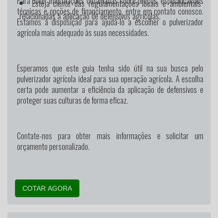
Para obter informações detalhadas sobre preços, especificações
Esteja ciente das regulamentações locais e ambientais
técnicas e opções de financiamento, entre em contato conosco.
relacionadas à aplicação de defensivos agrícolas.
Estamos à disposição para ajudá-lo a escolher o pulverizador
agrícola mais adequado às suas necessidades.
Esperamos que este guia tenha sido útil na sua busca pelo
pulverizador agrícola ideal para sua operação agrícola. A escolha
certa pode aumentar a eficiência da aplicação de defensivos e
proteger suas culturas de forma eficaz.
Contate-nos para obter mais informações e solicitar um
orçamento personalizado.
COTAR AGORA