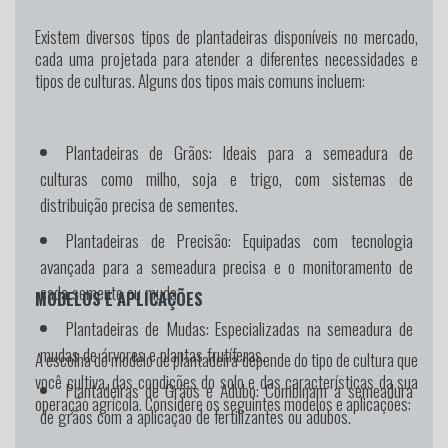
Existem diversos tipos de plantadeiras disponíveis no mercado,
cada uma projetada para atender a diferentes necessidades e
tipos de culturas. Alguns dos tipos mais comuns incluem:
Plantadeiras de Grãos:
Ideais para a semeadura de
culturas como milho, soja e trigo, com sistemas de
distribuição precisa de sementes.
Plantadeiras de Precisão:
Equipadas com tecnologia
avançada para a semeadura precisa e o monitoramento de
cada semente ou muda.
MODELOS E APLICAÇÕES
Plantadeiras de Mudas:
Especializadas na semeadura de
mudas de árvores e plantas frutíferas.
A escolha do modelo de plantadeira depende do tipo de cultura que
você cultiva, das condições do solo e das características da sua
Plantadeiras de Grãos e Adubo:
Combinam a semeadura
operação agrícola. Considere os seguintes modelos e aplicações:
de grãos com a aplicação de fertilizantes ou adubos.