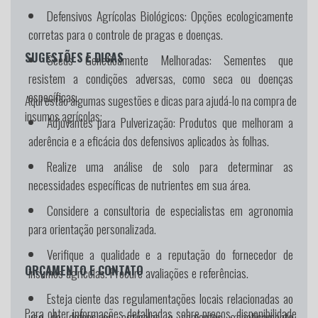
Defensivos Agrícolas Biológicos:
Opções ecologicamente
corretas para o controle de pragas e doenças.
SUGESTÕES E DICAS
Seeds Geneticamente Melhoradas:
Sementes que
resistem a condições adversas, como seca ou doenças
específicas.
Aqui estão algumas sugestões e dicas para ajudá-lo na compra de
insumos agrícolas:
Adjuvantes para Pulverização:
Produtos que melhoram a
aderência e a eficácia dos defensivos aplicados às folhas.
Realize uma análise de solo para determinar as
necessidades específicas de nutrientes em sua área.
Considere a consultoria de especialistas em agronomia
para orientação personalizada.
Verifique a qualidade e a reputação do fornecedor de
ORÇAMENTO E CONTATO
insumos agrícolas. Procure avaliações e referências.
Esteja ciente das regulamentações locais relacionadas ao
Para obter informações detalhadas sobre preços, disponibilidade
uso de defensivos agrícolas e sementes geneticamente