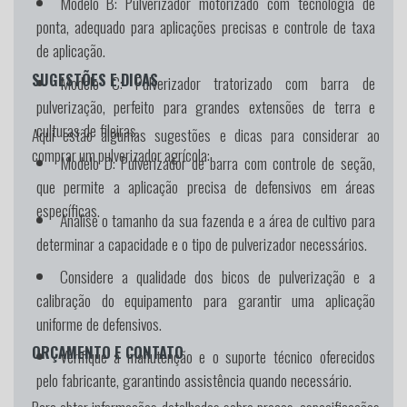
Modelo B:
Pulverizador motorizado com tecnologia de
ponta, adequado para aplicações precisas e controle de taxa
de aplicação.
SUGESTÕES E DICAS
Modelo C:
Pulverizador tratorizado com barra de
pulverização, perfeito para grandes extensões de terra e
culturas de fileiras.
Aqui estão algumas sugestões e dicas para considerar ao
comprar um pulverizador agrícola:
Modelo D:
Pulverizador de barra com controle de seção,
que permite a aplicação precisa de defensivos em áreas
específicas.
Analise o tamanho da sua fazenda e a área de cultivo para
determinar a capacidade e o tipo de pulverizador necessários.
Considere a qualidade dos bicos de pulverização e a
calibração do equipamento para garantir uma aplicação
uniforme de defensivos.
ORÇAMENTO E CONTATO
Verifique a manutenção e o suporte técnico oferecidos
pelo fabricante, garantindo assistência quando necessário.