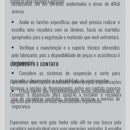
comprar uma roçadeira agrícola:
excepcional, útil em terrenos acidentados e áreas de difícil
acesso.
Avalie as tarefas específicas que você precisa realizar e
escolha uma roçadeira com as lâminas, facas ou martelos
apropriados para a vegetação e materiais que você enfrentará.
Verifique a manutenção e o suporte técnico oferecidos
pelo fabricante, pois a disponibilidade de peças e assistência é
fundamental.
ORÇAMENTO E CONTATO
Considere os sistemas de suspensão e corte para
garantir o desempenho e a durabilidade do equipamento.
Para obter informações detalhadas sobre preços, especificações
técnicas e opções de financiamento, entre em contato conosco.
Esteja ciente das regulamentações locais relacionadas ao
Estamos à disposição para ajudá-lo a escolher a roçadeira
uso de roçadeiras agrícolas, incluindo licenças e normas de
agrícola que atenda às suas necessidades específicas.
segurança.
Esperamos que este guia tenha sido útil na sua busca pela
roçadeira agrícola ideal para suas operações agrícolas. A escolha