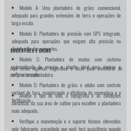
Modelo A:
Uma plantadeira de grãos convencional,
adequada para grandes extensões de terra e operações de
larga escala.
Modelo B:
Plantadeira de precisão com GPS integrado,
adequada para operações que exigem alta precisão na
distribuição das sementes.
SUGESTÕES E DICAS
Modelo C:
Plantadeira de mudas com sistema
automatizado de manejo e plantio, ideal para viveiros e
Aqui estão algumas sugestões e dicas para considerar ao
reflorestamento.
comprar uma plantadeira:
Modelo D:
Plantadeira de grãos e adubo com controle
variável de taxa, maximizando a eficiência da semeadura e a
Analise o tipo de solo, a topografia e as condições
fertilização.
climáticas da sua área de cultivo para escolher a plantadeira
mais adequada.
Verifique a manutenção e o suporte técnico oferecidos
pelo fabricante, garantindo que você terá assistência quando