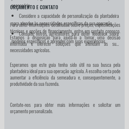
necessário.
ORÇAMENTO E CONTATO
Considere a capacidade de personalização da plantadeira
para atender às necessidades específicas da sua operação.
Para obter informações detalhadas sobre preços, especificações
técnicas e opções de financiamento, entre em contato conosco.
Consulte outros agricultores para obter feedback sobre
Estamos à disposição para ajudá-lo a tomar uma decisão
modelos específicos e aprender com suas experiências.
informada e oferecer soluções que atendam às suas
necessidades agrícolas.
Esperamos que este guia tenha sido útil na sua busca pela
plantadeira ideal para sua operação agrícola. A escolha certa pode
aumentar a eficiência da semeadura e, consequentemente, a
produtividade da sua fazenda.
Contate-nos para obter mais informações e solicitar um
orçamento personalizado.