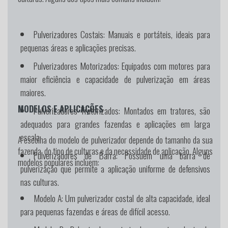
Pulverizadores Costais:
Manuais e portáteis, ideais para
pequenas áreas e aplicações precisas.
Pulverizadores Motorizados:
Equipados com motores para
maior eficiência e capacidade de pulverização em áreas
maiores.
MODELOS E APLICAÇÕES
Pulverizadores Tratorizados:
Montados em tratores, são
adequados para grandes fazendas e aplicações em larga
escala.
A escolha do modelo de pulverizador depende do tamanho da sua
fazenda, do tipo de culturas e da necessidade de aplicação. Alguns
Pulverizadores de Barra:
Possuem uma barra de
modelos populares incluem:
pulverização que permite a aplicação uniforme de defensivos
nas culturas.
Modelo A:
Um pulverizador costal de alta capacidade, ideal
para pequenas fazendas e áreas de difícil acesso.