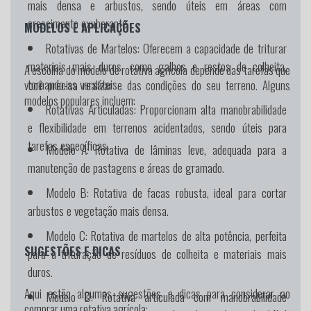
mais densa e arbustos, sendo úteis em áreas com
crescimento exuberante.
MODELOS E APLICAÇÕES
Rotativas de Martelos:
Oferecem a capacidade de triturar
materiais mais duros, como galhos e restos de colheita,
A escolha do modelo de rotativa agrícola depende das tarefas que
tornando-as versáteis.
você precisa realizar e das condições do seu terreno. Alguns
modelos populares incluem:
Rotativas Articuladas:
Proporcionam alta manobrabilidade
e flexibilidade em terrenos acidentados, sendo úteis para
tarefas específicas.
Modelo A:
Rotativa de lâminas leve, adequada para a
manutenção de pastagens e áreas de gramado.
Modelo B:
Rotativa de facas robusta, ideal para cortar
arbustos e vegetação mais densa.
Modelo C:
Rotativa de martelos de alta potência, perfeita
SUGESTÕES E DICAS
para a trituração de resíduos de colheita e materiais mais
duros.
Aqui estão algumas sugestões e dicas para considerar ao
Modelo D:
Rotativa articulada com manobrabilidade
comprar uma rotativa agrícola: