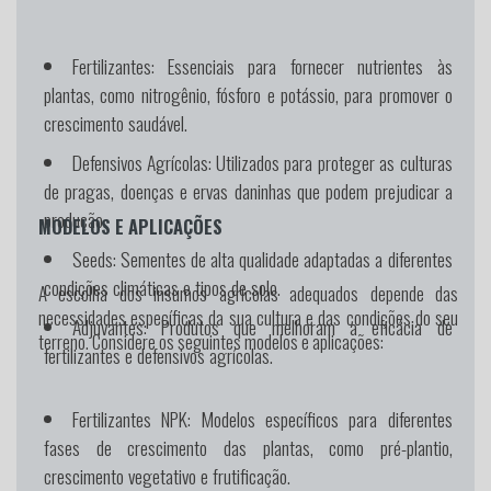
Fertilizantes:
Essenciais para fornecer nutrientes às
plantas, como nitrogênio, fósforo e potássio, para promover o
crescimento saudável.
Defensivos Agrícolas:
Utilizados para proteger as culturas
de pragas, doenças e ervas daninhas que podem prejudicar a
produção.
MODELOS E APLICAÇÕES
Seeds:
Sementes de alta qualidade adaptadas a diferentes
condições climáticas e tipos de solo.
A escolha dos insumos agrícolas adequados depende das
necessidades específicas da sua cultura e das condições do seu
Adjuvantes:
Produtos que melhoram a eficácia de
terreno. Considere os seguintes modelos e aplicações:
fertilizantes e defensivos agrícolas.
Fertilizantes NPK:
Modelos específicos para diferentes
fases de crescimento das plantas, como pré-plantio,
crescimento vegetativo e frutificação.