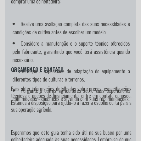
comprar uma colheitadeira:
Realize uma avaliação completa das suas necessidades e
condições de cultivo antes de escolher um modelo.
Considere a manutenção e o suporte técnico oferecidos
pelo fabricante, garantindo que você terá assistência quando
necessário.
ORÇAMENTO E CONTATO
Verifique a capacidade de adaptação do equipamento a
diferentes tipos de culturas e terrenos.
Para obter informações detalhadas sobre preços, especificações
Pergunte a outros agricultores sobre suas experiências
técnicas e opções de financiamento, entre em contato conosco.
com modelos específicos e aprenda com suas recomendações.
Estamos à disposição para ajudá-lo a fazer a escolha certa para a
sua operação agrícola.
Esperamos que este guia tenha sido útil na sua busca por uma
colheitadeira adequada às suas necessidades. Lembre-se de que