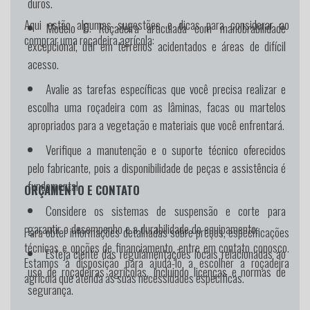
duros.
Aqui estão algumas sugestões e dicas para considerar ao
Modelo D:
Roçadeira articulada com manobrabilidade
comprar uma roçadeira agrícola:
excepcional, útil em terrenos acidentados e áreas de difícil
acesso.
Avalie as tarefas específicas que você precisa realizar e
escolha uma roçadeira com as lâminas, facas ou martelos
apropriados para a vegetação e materiais que você enfrentará.
Verifique a manutenção e o suporte técnico oferecidos
pelo fabricante, pois a disponibilidade de peças e assistência é
fundamental.
ORÇAMENTO E CONTATO
Considere os sistemas de suspensão e corte para
garantir o desempenho e a durabilidade do equipamento.
Para obter informações detalhadas sobre preços, especificações
técnicas e opções de financiamento, entre em contato conosco.
Esteja ciente das regulamentações locais relacionadas ao
Estamos à disposição para ajudá-lo a escolher a roçadeira
uso de roçadeiras agrícolas, incluindo licenças e normas de
agrícola que atenda às suas necessidades específicas.
segurança.