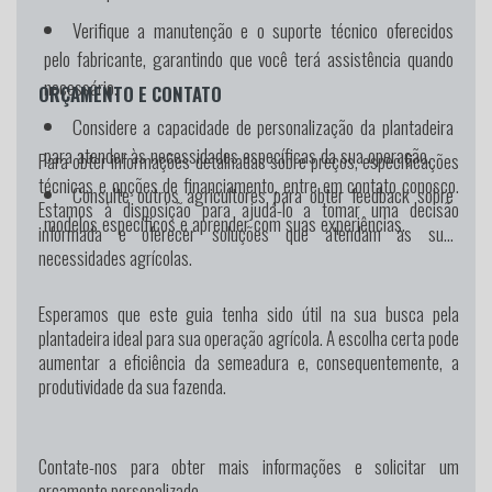
Verifique a manutenção e o suporte técnico oferecidos
pelo fabricante, garantindo que você terá assistência quando
necessário.
ORÇAMENTO E CONTATO
Considere a capacidade de personalização da plantadeira
para atender às necessidades específicas da sua operação.
Para obter informações detalhadas sobre preços, especificações
técnicas e opções de financiamento, entre em contato conosco.
Consulte outros agricultores para obter feedback sobre
Estamos à disposição para ajudá-lo a tomar uma decisão
modelos específicos e aprender com suas experiências.
informada e oferecer soluções que atendam às suas
necessidades agrícolas.
Esperamos que este guia tenha sido útil na sua busca pela
plantadeira ideal para sua operação agrícola. A escolha certa pode
aumentar a eficiência da semeadura e, consequentemente, a
produtividade da sua fazenda.
Contate-nos para obter mais informações e solicitar um
orçamento personalizado.