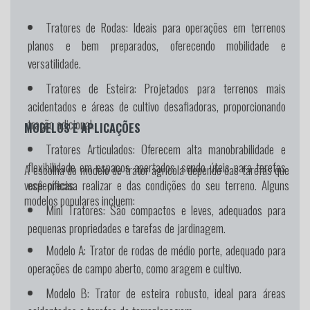
Tratores de Rodas:
Ideais para operações em terrenos
planos e bem preparados, oferecendo mobilidade e
versatilidade.
Tratores de Esteira:
Projetados para terrenos mais
acidentados e áreas de cultivo desafiadoras, proporcionando
tração adicional.
MODELOS E APLICAÇÕES
Tratores Articulados:
Oferecem alta manobrabilidade e
flexibilidade em espaços apertados, sendo úteis para tarefas
A escolha do modelo de trator agrícola depende das tarefas que
específicas.
você precisa realizar e das condições do seu terreno. Alguns
modelos populares incluem:
Mini Tratores:
São compactos e leves, adequados para
pequenas propriedades e tarefas de jardinagem.
Modelo A:
Trator de rodas de médio porte, adequado para
operações de campo aberto, como aragem e cultivo.
Modelo B:
Trator de esteira robusto, ideal para áreas