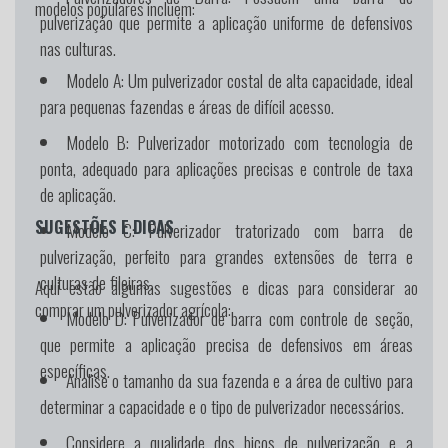
modelos populares incluem:
pulverização que permite a aplicação uniforme de defensivos
nas culturas.
Modelo A:
Um pulverizador costal de alta capacidade, ideal
para pequenas fazendas e áreas de difícil acesso.
Modelo B:
Pulverizador motorizado com tecnologia de
ponta, adequado para aplicações precisas e controle de taxa
de aplicação.
SUGESTÕES E DICAS
Modelo C:
Pulverizador tratorizado com barra de
pulverização, perfeito para grandes extensões de terra e
culturas de fileiras.
Aqui estão algumas sugestões e dicas para considerar ao
comprar um pulverizador agrícola:
Modelo D:
Pulverizador de barra com controle de seção,
que permite a aplicação precisa de defensivos em áreas
específicas.
Analise o tamanho da sua fazenda e a área de cultivo para
determinar a capacidade e o tipo de pulverizador necessários.
Considere a qualidade dos bicos de pulverização e a