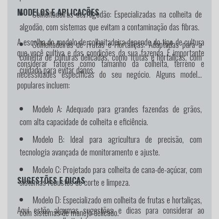
MODELOS E APLICAÇÕES
Colheitadeiras de Algodão: Especializadas na colheita de
algodão, com sistemas que evitam a contaminação das fibras.
A escolha do modelo de colheitadeira depende do tipo de cultura
Colheitadeiras de Frutas e Hortaliças: Adaptadas para a
que você cultiva e das condições da sua fazenda. É importante
colheita de culturas delicadas, como frutas e hortaliças, com
considerar fatores como tamanho da colheita, terreno e
cuidado para evitar danos.
necessidades específicas do seu negócio. Alguns modelos
populares incluem:
Modelo A
: Adequado para grandes fazendas de grãos,
com alta capacidade de colheita e eficiência.
Modelo B
: Ideal para agricultura de precisão, com
tecnologia avançada de monitoramento e ajuste.
Modelo C
: Projetado para colheita de cana-de-açúcar, com
SUGESTÕES E DICAS
sistemas robustos de corte e limpeza.
Modelo D
: Especializado em colheita de frutas e hortaliças,
Aqui estão algumas sugestões e dicas para considerar ao
com sistemas de manejo delicado.