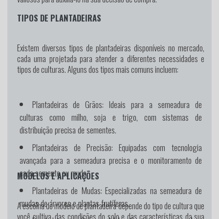
TIPOS DE PLANTADEIRAS
Existem diversos tipos de plantadeiras disponíveis no mercado,
cada uma projetada para atender a diferentes necessidades e
tipos de culturas. Alguns dos tipos mais comuns incluem:
Plantadeiras de Grãos:
Ideais para a semeadura de
culturas como milho, soja e trigo, com sistemas de
distribuição precisa de sementes.
Plantadeiras de Precisão:
Equipadas com tecnologia
avançada para a semeadura precisa e o monitoramento de
cada semente ou muda.
MODELOS E APLICAÇÕES
Plantadeiras de Mudas:
Especializadas na semeadura de
mudas de árvores e plantas frutíferas.
A escolha do modelo de plantadeira depende do tipo de cultura que
você cultiva, das condições do solo e das características da sua