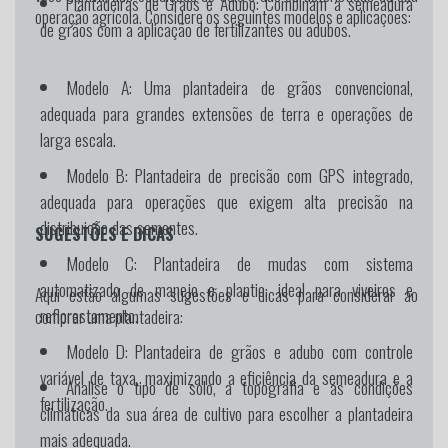
Plantadeiras de Grãos e Adubo:
Combinam a semeadura
operação agrícola. Considere os seguintes modelos e aplicações:
de grãos com a aplicação de fertilizantes ou adubos.
Modelo A:
Uma plantadeira de grãos convencional,
adequada para grandes extensões de terra e operações de
larga escala.
Modelo B:
Plantadeira de precisão com GPS integrado,
adequada para operações que exigem alta precisão na
distribuição das sementes.
SUGESTÕES E DICAS
Modelo C:
Plantadeira de mudas com sistema
automatizado de manejo e plantio, ideal para viveiros e
Aqui estão algumas sugestões e dicas para considerar ao
reflorestamento.
comprar uma plantadeira:
Modelo D:
Plantadeira de grãos e adubo com controle
variável de taxa, maximizando a eficiência da semeadura e a
Analise o tipo de solo, a topografia e as condições
fertilização.
climáticas da sua área de cultivo para escolher a plantadeira
mais adequada.