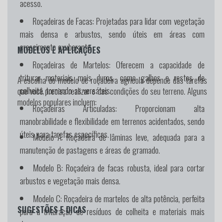
acesso.
Roçadeiras de Facas:
Projetadas para lidar com vegetação
mais densa e arbustos, sendo úteis em áreas com
crescimento exuberante.
MODELOS E APLICAÇÕES
Roçadeiras de Martelos:
Oferecem a capacidade de
triturar materiais mais duros, como galhos e restos de
A escolha do modelo de roçadeira agrícola depende das tarefas
colheita, tornando-as versáteis.
que você precisa realizar e das condições do seu terreno. Alguns
modelos populares incluem:
Roçadeiras Articuladas:
Proporcionam alta
manobrabilidade e flexibilidade em terrenos acidentados, sendo
úteis para tarefas específicas.
Modelo A:
Roçadeira de lâminas leve, adequada para a
manutenção de pastagens e áreas de gramado.
Modelo B:
Roçadeira de facas robusta, ideal para cortar
arbustos e vegetação mais densa.
Modelo C:
Roçadeira de martelos de alta potência, perfeita
SUGESTÕES E DICAS
para a trituração de resíduos de colheita e materiais mais