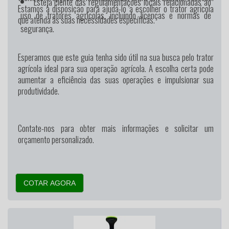
Esteja ciente das regulamentações locais relacionadas ao
Estamos à disposição para ajudá-lo a escolher o trator agrícola
uso de tratores agrícolas, incluindo licenças e normas de
que atenda às suas necessidades específicas.
segurança.
Esperamos que este guia tenha sido útil na sua busca pelo trator
agrícola ideal para sua operação agrícola. A escolha certa pode
aumentar a eficiência das suas operações e impulsionar sua
produtividade.
Contate-nos para obter mais informações e solicitar um
orçamento personalizado.
COTAR AGORA