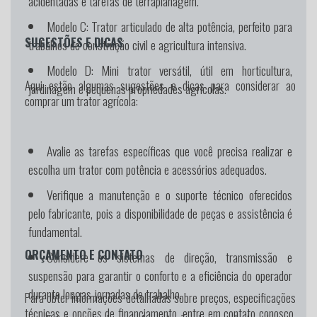
acidentadas e tarefas de terraplanagem.
Modelo C:
Trator articulado de alta potência, perfeito para
SUGESTÕES E DICAS
trabalhos de construção civil e agricultura intensiva.
Modelo D:
Mini trator versátil, útil em horticultura,
Aqui estão algumas sugestões e dicas para considerar ao
jardinagem e pequenas propriedades agrícolas.
comprar um trator agrícola:
Avalie as tarefas específicas que você precisa realizar e
escolha um trator com potência e acessórios adequados.
Verifique a manutenção e o suporte técnico oferecidos
pelo fabricante, pois a disponibilidade de peças e assistência é
fundamental.
ORÇAMENTO E CONTATO
Considere os sistemas de direção, transmissão e
suspensão para garantir o conforto e a eficiência do operador
durante longas jornadas de trabalho.
Para obter informações detalhadas sobre preços, especificações
técnicas e opções de financiamento, entre em contato conosco.