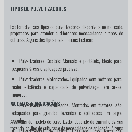
TIPOS DE PULVERIZADORES
Existem diversos tipos de pulverizadores disponíveis no mercado,
projetados para atender a diferentes necessidades e tipos de
culturas. Alguns dos tipos mais comuns incluem:
Pulverizadores Costais:
Manuais e portáteis, ideais para
pequenas áreas e aplicações precisas.
Pulverizadores Motorizados:
Equipados com motores para
maior eficiência e capacidade de pulverização em áreas
maiores.
MODELOS E APLICAÇÕES
Pulverizadores Tratorizados:
Montados em tratores, são
adequados para grandes fazendas e aplicações em larga
escala.
A escolha do modelo de pulverizador depende do tamanho da sua
fazenda, do tipo de culturas e da necessidade de aplicação. Alguns
Pulverizadores de Barra:
Possuem uma barra de