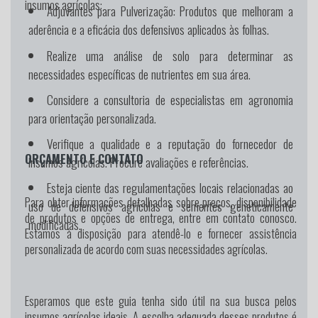
insumos agrícolas:
Adjuvantes para Pulverização:
Produtos que melhoram a
aderência e a eficácia dos defensivos aplicados às folhas.
Realize uma análise de solo para determinar as
necessidades específicas de nutrientes em sua área.
Considere a consultoria de especialistas em agronomia
para orientação personalizada.
Verifique a qualidade e a reputação do fornecedor de
ORÇAMENTO E CONTATO
insumos agrícolas. Procure avaliações e referências.
Esteja ciente das regulamentações locais relacionadas ao
Para obter informações detalhadas sobre preços, disponibilidade
uso de defensivos agrícolas e sementes geneticamente
de produtos e opções de entrega, entre em contato conosco.
modificadas.
Estamos à disposição para atendê-lo e fornecer assistência
personalizada de acordo com suas necessidades agrícolas.
Esperamos que este guia tenha sido útil na sua busca pelos
insumos agrícolas ideais. A escolha adequada desses produtos é