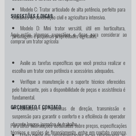
Modelo C:
Trator articulado de alta potência, perfeito para
SUGESTÕES E DICAS
trabalhos de construção civil e agricultura intensiva.
Modelo D:
Mini trator versátil, útil em horticultura,
Aqui estão algumas sugestões e dicas para considerar ao
jardinagem e pequenas propriedades agrícolas.
comprar um trator agrícola:
Avalie as tarefas específicas que você precisa realizar e
escolha um trator com potência e acessórios adequados.
Verifique a manutenção e o suporte técnico oferecidos
pelo fabricante, pois a disponibilidade de peças e assistência é
fundamental.
ORÇAMENTO E CONTATO
Considere os sistemas de direção, transmissão e
suspensão para garantir o conforto e a eficiência do operador
durante longas jornadas de trabalho.
Para obter informações detalhadas sobre preços, especificações
técnicas e opções de financiamento, entre em contato conosco.
Esteja ciente das regulamentações locais relacionadas ao