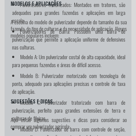
MODELOS E APLICAÇÕES
Pulverizadores Tratorizados:
Montados em tratores, são
adequados para grandes fazendas e aplicações em larga
escala.
A escolha do modelo de pulverizador depende do tamanho da sua
fazenda, do tipo de culturas e da necessidade de aplicação. Alguns
Pulverizadores de Barra:
Possuem uma barra de
modelos populares incluem:
pulverização que permite a aplicação uniforme de defensivos
nas culturas.
Modelo A:
Um pulverizador costal de alta capacidade, ideal
para pequenas fazendas e áreas de difícil acesso.
Modelo B:
Pulverizador motorizado com tecnologia de
ponta, adequado para aplicações precisas e controle de taxa
de aplicação.
SUGESTÕES E DICAS
Modelo C:
Pulverizador tratorizado com barra de
pulverização, perfeito para grandes extensões de terra e
culturas de fileiras.
Aqui estão algumas sugestões e dicas para considerar ao
comprar um pulverizador agrícola:
Modelo D:
Pulverizador de barra com controle de seção,