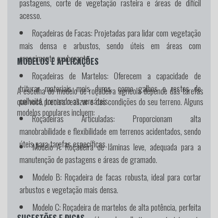
pastagens, corte de vegetação rasteira e áreas de difícil
acesso.
Roçadeiras de Facas:
Projetadas para lidar com vegetação
mais densa e arbustos, sendo úteis em áreas com
crescimento exuberante.
MODELOS E APLICAÇÕES
Roçadeiras de Martelos:
Oferecem a capacidade de
triturar materiais mais duros, como galhos e restos de
A escolha do modelo de roçadeira agrícola depende das tarefas
colheita, tornando-as versáteis.
que você precisa realizar e das condições do seu terreno. Alguns
modelos populares incluem:
Roçadeiras Articuladas:
Proporcionam alta
manobrabilidade e flexibilidade em terrenos acidentados, sendo
úteis para tarefas específicas.
Modelo A:
Roçadeira de lâminas leve, adequada para a
manutenção de pastagens e áreas de gramado.
Modelo B:
Roçadeira de facas robusta, ideal para cortar
arbustos e vegetação mais densa.
Modelo C:
Roçadeira de martelos de alta potência, perfeita
SUGESTÕES E DICAS