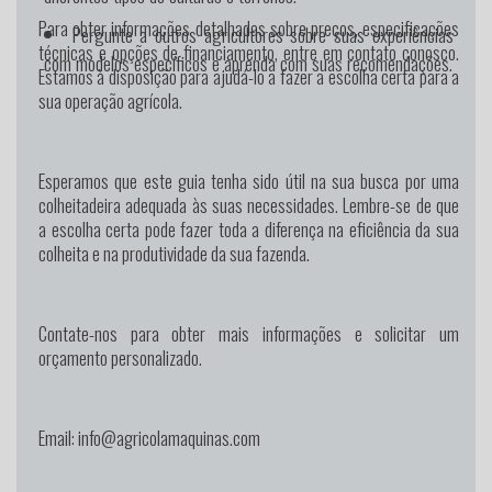
Para obter informações detalhadas sobre preços, especificações
Pergunte a outros agricultores sobre suas experiências
técnicas e opções de financiamento, entre em contato conosco.
com modelos específicos e aprenda com suas recomendações.
Estamos à disposição para ajudá-lo a fazer a escolha certa para a
sua operação agrícola.
Esperamos que este guia tenha sido útil na sua busca por uma
colheitadeira adequada às suas necessidades. Lembre-se de que
a escolha certa pode fazer toda a diferença na eficiência da sua
colheita e na produtividade da sua fazenda.
Contate-nos para obter mais informações e solicitar um
orçamento personalizado.
Email: info@agricolamaquinas.com