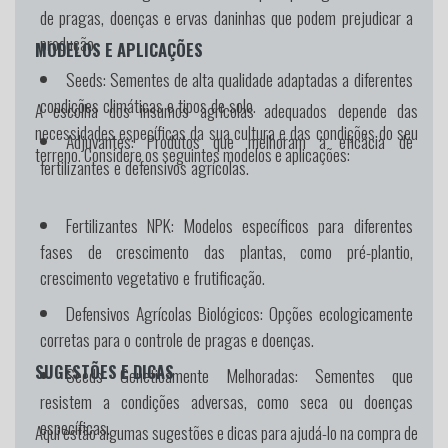
de pragas, doenças e ervas daninhas que podem prejudicar a
produção.
MODELOS E APLICAÇÕES
Seeds:
Sementes de alta qualidade adaptadas a diferentes
condições climáticas e tipos de solo.
A escolha dos insumos agrícolas adequados depende das
necessidades específicas da sua cultura e das condições do seu
Adjuvantes:
Produtos que melhoram a eficácia de
terreno. Considere os seguintes modelos e aplicações:
fertilizantes e defensivos agrícolas.
Fertilizantes NPK:
Modelos específicos para diferentes
fases de crescimento das plantas, como pré-plantio,
crescimento vegetativo e frutificação.
Defensivos Agrícolas Biológicos:
Opções ecologicamente
corretas para o controle de pragas e doenças.
SUGESTÕES E DICAS
Seeds Geneticamente Melhoradas:
Sementes que
resistem a condições adversas, como seca ou doenças
específicas.
Aqui estão algumas sugestões e dicas para ajudá-lo na compra de