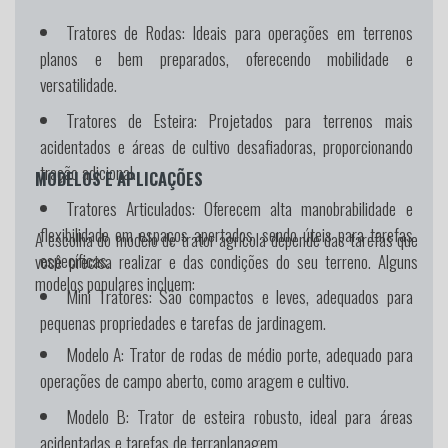
Tratores de Rodas:
Ideais para operações em terrenos
planos e bem preparados, oferecendo mobilidade e
versatilidade.
Tratores de Esteira:
Projetados para terrenos mais
acidentados e áreas de cultivo desafiadoras, proporcionando
tração adicional.
MODELOS E APLICAÇÕES
Tratores Articulados:
Oferecem alta manobrabilidade e
flexibilidade em espaços apertados, sendo úteis para tarefas
A escolha do modelo de trator agrícola depende das tarefas que
específicas.
você precisa realizar e das condições do seu terreno. Alguns
modelos populares incluem:
Mini Tratores:
São compactos e leves, adequados para
pequenas propriedades e tarefas de jardinagem.
Modelo A:
Trator de rodas de médio porte, adequado para
operações de campo aberto, como aragem e cultivo.
Modelo B:
Trator de esteira robusto, ideal para áreas
acidentadas e tarefas de terraplanagem.