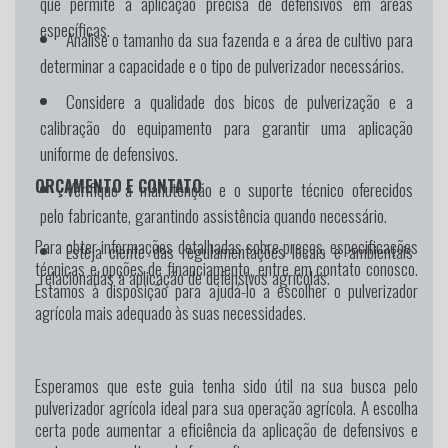
que permite a aplicação precisa de defensivos em áreas
específicas.
Analise o tamanho da sua fazenda e a área de cultivo para
determinar a capacidade e o tipo de pulverizador necessários.
Considere a qualidade dos bicos de pulverização e a
calibração do equipamento para garantir uma aplicação
uniforme de defensivos.
ORÇAMENTO E CONTATO
Verifique a manutenção e o suporte técnico oferecidos
pelo fabricante, garantindo assistência quando necessário.
Para obter informações detalhadas sobre preços, especificações
Esteja ciente das regulamentações locais e ambientais
técnicas e opções de financiamento, entre em contato conosco.
relacionadas à aplicação de defensivos agrícolas.
Estamos à disposição para ajudá-lo a escolher o pulverizador
agrícola mais adequado às suas necessidades.
Esperamos que este guia tenha sido útil na sua busca pelo
pulverizador agrícola ideal para sua operação agrícola. A escolha
certa pode aumentar a eficiência da aplicação de defensivos e