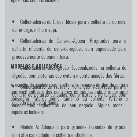
Colheitadeiras de Grãos: Ideais para a colheita de cereais,
como trigo, milho e soja.
Colheitadeiras de Cana-de-Açúcar: Projetadas para a
colheita eficiente de cana-de-açúcar, com capacidade para
processamento de cana inteira.
MODELOS E APLICAÇÕES
Colheitadeiras de Algodão: Especializadas na colheita de
algodão, com sistemas que evitam a contaminação das fibras.
A escolha do modelo de colheitadeira depende do tipo de cultura
Colheitadeiras de Frutas e Hortaliças: Adaptadas para a
que você cultiva e das condições da sua fazenda. É importante
colheita de culturas delicadas, como frutas e hortaliças, com
considerar fatores como tamanho da colheita, terreno e
cuidado para evitar danos.
necessidades específicas do seu negócio. Alguns modelos
populares incluem:
Modelo A
: Adequado para grandes fazendas de grãos,
com alta capacidade de colheita e eficiência.