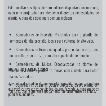
Existem diversos tipos de semeadeiras disponíveis no mercado,
cada uma projetada para atender a diferentes necessidades de
plantio. Alguns dos tipos mais comuns incluem:
Semeadeiras de Precisão:
Projetadas para o plantio de
sementes de alta precisão, ideais para culturas de alto valor.
Semeadeiras de Grãos:
Adequadas para o plantio de grãos
como milho, soja e trigo, com alta capacidade de semeio.
Semeadeiras de Mudas:
Especializadas no plantio de
MODELOS E APLICAÇÕES
mudas de árvores e plantas frutíferas, com cuidado para evitar
danos às mudas.
A escolha do modelo de semeadeira depende do tipo de cultura
Semeadeiras de Linhas Duplas:
Utilizadas para o plantio de
que você cultiva e das condições da sua fazenda. Alguns modelos
culturas que requerem espaçamento uniforme entre as linhas.
populares incluem: