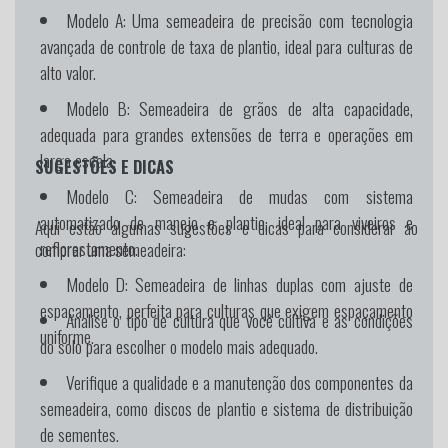
Modelo A:
Uma semeadeira de precisão com tecnologia
avançada de controle de taxa de plantio, ideal para culturas de
alto valor.
Modelo B:
Semeadeira de grãos de alta capacidade,
adequada para grandes extensões de terra e operações em
larga escala.
SUGESTÕES E DICAS
Modelo C:
Semeadeira de mudas com sistema
automatizado de manejo e plantio, ideal para viveiros e
Aqui estão algumas sugestões e dicas para considerar ao
reflorestamento.
comprar uma semeadeira:
Modelo D:
Semeadeira de linhas duplas com ajuste de
espaçamento, perfeita para culturas que exigem espaçamento
Analise o tipo de cultura que você cultiva e as condições
uniforme.
do solo para escolher o modelo mais adequado.
Verifique a qualidade e a manutenção dos componentes da
semeadeira, como discos de plantio e sistema de distribuição
de sementes.