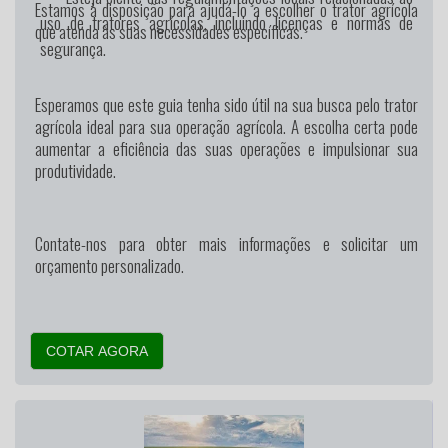
Estamos à disposição para ajudá-lo a escolher o trator agrícola
uso de tratores agrícolas, incluindo licenças e normas de
que atenda às suas necessidades específicas.
segurança.
Esperamos que este guia tenha sido útil na sua busca pelo trator
agrícola ideal para sua operação agrícola. A escolha certa pode
aumentar a eficiência das suas operações e impulsionar sua
produtividade.
Contate-nos para obter mais informações e solicitar um
orçamento personalizado.
COTAR AGORA