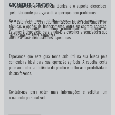
ORÇAMENTO E CONTATO
Considere a assistência técnica e o suporte oferecidos
pelo fabricante para garantir a operação sem problemas.
Para obter informações detalhadas sobre preços, especificações
Esteja ciente das regulamentações locais relacionadas ao
técnicas e opções de financiamento, entre em contato conosco.
plantio de sementes, como profundidade de plantio e
Estamos à disposição para ajudá-lo a escolher a semeadeira que
espaçamento entre sementes.
atenda às suas necessidades específicas.
Esperamos que este guia tenha sido útil na sua busca pela
semeadeira ideal para sua operação agrícola. A escolha certa
pode aumentar a eficiência do plantio e melhorar a produtividade
da sua fazenda.
Contate-nos para obter mais informações e solicitar um
orçamento personalizado.