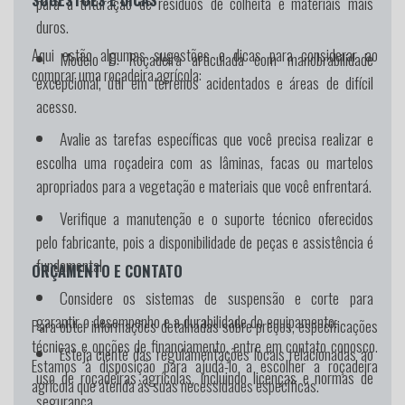
para a trituração de resíduos de colheita e materiais mais
duros.
Aqui estão algumas sugestões e dicas para considerar ao
Modelo D:
Roçadeira articulada com manobrabilidade
comprar uma roçadeira agrícola:
excepcional, útil em terrenos acidentados e áreas de difícil
acesso.
Avalie as tarefas específicas que você precisa realizar e
escolha uma roçadeira com as lâminas, facas ou martelos
apropriados para a vegetação e materiais que você enfrentará.
Verifique a manutenção e o suporte técnico oferecidos
pelo fabricante, pois a disponibilidade de peças e assistência é
fundamental.
ORÇAMENTO E CONTATO
Considere os sistemas de suspensão e corte para
garantir o desempenho e a durabilidade do equipamento.
Para obter informações detalhadas sobre preços, especificações
técnicas e opções de financiamento, entre em contato conosco.
Esteja ciente das regulamentações locais relacionadas ao
Estamos à disposição para ajudá-lo a escolher a roçadeira
uso de roçadeiras agrícolas, incluindo licenças e normas de
agrícola que atenda às suas necessidades específicas.
segurança.