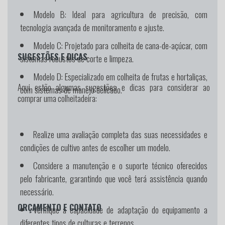
Modelo B
: Ideal para agricultura de precisão, com
tecnologia avançada de monitoramento e ajuste.
Modelo C
: Projetado para colheita de cana-de-açúcar, com
SUGESTÕES E DICAS
sistemas robustos de corte e limpeza.
Modelo D
: Especializado em colheita de frutas e hortaliças,
Aqui estão algumas sugestões e dicas para considerar ao
com sistemas de manejo delicado.
comprar uma colheitadeira:
Realize uma avaliação completa das suas necessidades e
condições de cultivo antes de escolher um modelo.
Considere a manutenção e o suporte técnico oferecidos
pelo fabricante, garantindo que você terá assistência quando
necessário.
ORÇAMENTO E CONTATO
Verifique a capacidade de adaptação do equipamento a
diferentes tipos de culturas e terrenos.