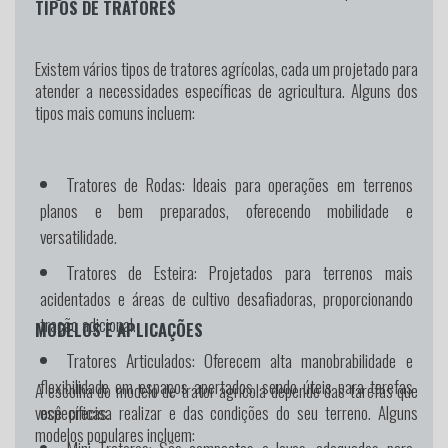
TIPOS DE TRATORES
Existem vários tipos de tratores agrícolas, cada um projetado para
atender a necessidades específicas de agricultura. Alguns dos
tipos mais comuns incluem:
Tratores de Rodas:
Ideais para operações em terrenos
planos e bem preparados, oferecendo mobilidade e
versatilidade.
Tratores de Esteira:
Projetados para terrenos mais
acidentados e áreas de cultivo desafiadoras, proporcionando
tração adicional.
MODELOS E APLICAÇÕES
Tratores Articulados:
Oferecem alta manobrabilidade e
flexibilidade em espaços apertados, sendo úteis para tarefas
A escolha do modelo de trator agrícola depende das tarefas que
específicas.
você precisa realizar e das condições do seu terreno. Alguns
modelos populares incluem:
Mini Tratores:
São compactos e leves, adequados para