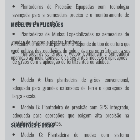
Plantadeiras de Precisão:
Equipadas com tecnologia
avançada para a semeadura precisa e o monitoramento de
cada semente ou muda.
MODELOS E APLICAÇÕES
Plantadeiras de Mudas:
Especializadas na semeadura de
mudas de árvores e plantas frutíferas.
A escolha do modelo de plantadeira depende do tipo de cultura que
você cultiva, das condições do solo e das características da sua
Plantadeiras de Grãos e Adubo:
Combinam a semeadura
operação agrícola. Considere os seguintes modelos e aplicações:
de grãos com a aplicação de fertilizantes ou adubos.
Modelo A:
Uma plantadeira de grãos convencional,
adequada para grandes extensões de terra e operações de
larga escala.
Modelo B:
Plantadeira de precisão com GPS integrado,
adequada para operações que exigem alta precisão na
distribuição das sementes.
SUGESTÕES E DICAS
Modelo C:
Plantadeira de mudas com sistema