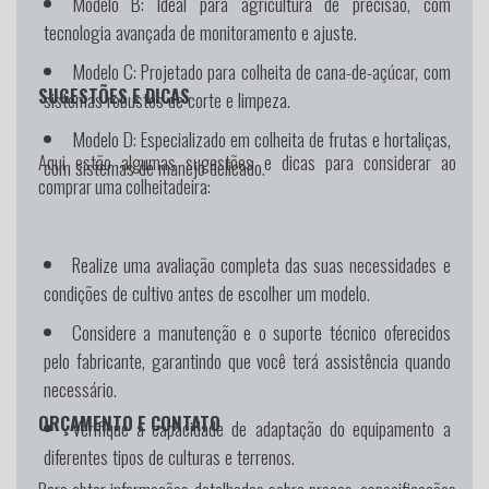
Modelo B
: Ideal para agricultura de precisão, com
tecnologia avançada de monitoramento e ajuste.
Modelo C
: Projetado para colheita de cana-de-açúcar, com
SUGESTÕES E DICAS
sistemas robustos de corte e limpeza.
Modelo D
: Especializado em colheita de frutas e hortaliças,
Aqui estão algumas sugestões e dicas para considerar ao
com sistemas de manejo delicado.
comprar uma colheitadeira:
Realize uma avaliação completa das suas necessidades e
condições de cultivo antes de escolher um modelo.
Considere a manutenção e o suporte técnico oferecidos
pelo fabricante, garantindo que você terá assistência quando
necessário.
ORÇAMENTO E CONTATO
Verifique a capacidade de adaptação do equipamento a
diferentes tipos de culturas e terrenos.