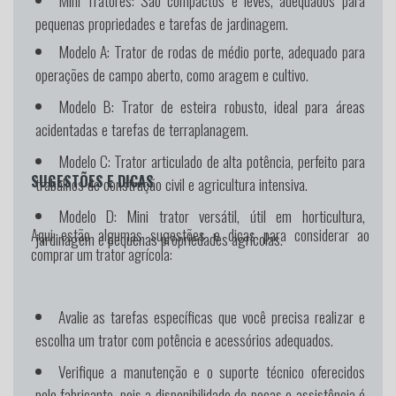
pequenas propriedades e tarefas de jardinagem.
Modelo A:
Trator de rodas de médio porte, adequado para
operações de campo aberto, como aragem e cultivo.
Modelo B:
Trator de esteira robusto, ideal para áreas
acidentadas e tarefas de terraplanagem.
Modelo C:
Trator articulado de alta potência, perfeito para
SUGESTÕES E DICAS
trabalhos de construção civil e agricultura intensiva.
Modelo D:
Mini trator versátil, útil em horticultura,
Aqui estão algumas sugestões e dicas para considerar ao
jardinagem e pequenas propriedades agrícolas.
comprar um trator agrícola:
Avalie as tarefas específicas que você precisa realizar e
escolha um trator com potência e acessórios adequados.
Verifique a manutenção e o suporte técnico oferecidos
pelo fabricante, pois a disponibilidade de peças e assistência é