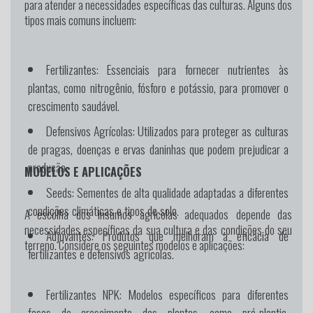
para atender a necessidades específicas das culturas. Alguns dos
tipos mais comuns incluem:
Fertilizantes:
Essenciais para fornecer nutrientes às
plantas, como nitrogênio, fósforo e potássio, para promover o
crescimento saudável.
Defensivos Agrícolas:
Utilizados para proteger as culturas
de pragas, doenças e ervas daninhas que podem prejudicar a
produção.
MODELOS E APLICAÇÕES
Seeds:
Sementes de alta qualidade adaptadas a diferentes
condições climáticas e tipos de solo.
A escolha dos insumos agrícolas adequados depende das
necessidades específicas da sua cultura e das condições do seu
Adjuvantes:
Produtos que melhoram a eficácia de
terreno. Considere os seguintes modelos e aplicações:
fertilizantes e defensivos agrícolas.
Fertilizantes NPK:
Modelos específicos para diferentes
fases de crescimento das plantas, como pré-plantio,