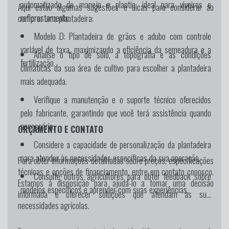
automatizado de manejo e plantio, ideal para viveiros e
Aqui estão algumas sugestões e dicas para considerar ao
reflorestamento.
comprar uma plantadeira:
Modelo D:
Plantadeira de grãos e adubo com controle
variável de taxa, maximizando a eficiência da semeadura e a
Analise o tipo de solo, a topografia e as condições
fertilização.
climáticas da sua área de cultivo para escolher a plantadeira
mais adequada.
Verifique a manutenção e o suporte técnico oferecidos
pelo fabricante, garantindo que você terá assistência quando
necessário.
ORÇAMENTO E CONTATO
Considere a capacidade de personalização da plantadeira
para atender às necessidades específicas da sua operação.
Para obter informações detalhadas sobre preços, especificações
técnicas e opções de financiamento, entre em contato conosco.
Consulte outros agricultores para obter feedback sobre
Estamos à disposição para ajudá-lo a tomar uma decisão
modelos específicos e aprender com suas experiências.
informada e oferecer soluções que atendam às suas
necessidades agrícolas.