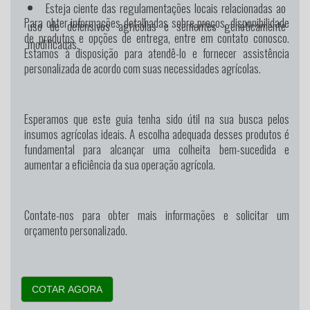
Esteja ciente das regulamentações locais relacionadas ao
Para obter informações detalhadas sobre preços, disponibilidade
uso de defensivos agrícolas e sementes geneticamente
de produtos e opções de entrega, entre em contato conosco.
modificadas.
Estamos à disposição para atendê-lo e fornecer assistência
personalizada de acordo com suas necessidades agrícolas.
Esperamos que este guia tenha sido útil na sua busca pelos
insumos agrícolas ideais. A escolha adequada desses produtos é
fundamental para alcançar uma colheita bem-sucedida e
aumentar a eficiência da sua operação agrícola.
Contate-nos para obter mais informações e solicitar um
orçamento personalizado.
COTAR AGORA