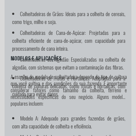
Colheitadeiras de Grãos: Ideais para a colheita de cereais,
como trigo, milho e soja.
Colheitadeiras de Cana-de-Açúcar: Projetadas para a
colheita eficiente de cana-de-açúcar, com capacidade para
processamento de cana inteira.
MODELOS E APLICAÇÕES
Colheitadeiras de Algodão: Especializadas na colheita de
algodão, com sistemas que evitam a contaminação das fibras.
A escolha do modelo de colheitadeira depende do tipo de cultura
Colheitadeiras de Frutas e Hortaliças: Adaptadas para a
que você cultiva e das condições da sua fazenda. É importante
colheita de culturas delicadas, como frutas e hortaliças, com
considerar fatores como tamanho da colheita, terreno e
cuidado para evitar danos.
necessidades específicas do seu negócio. Alguns modelos
populares incluem:
Modelo A
: Adequado para grandes fazendas de grãos,
com alta capacidade de colheita e eficiência.