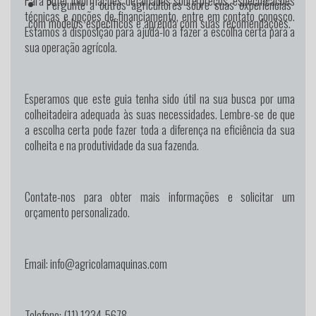
Para obter informações detalhadas sobre preços, especificações
Pergunte a outros agricultores sobre suas experiências
técnicas e opções de financiamento, entre em contato conosco.
com modelos específicos e aprenda com suas recomendações.
Estamos à disposição para ajudá-lo a fazer a escolha certa para a
sua operação agrícola.
Esperamos que este guia tenha sido útil na sua busca por uma
colheitadeira adequada às suas necessidades. Lembre-se de que
a escolha certa pode fazer toda a diferença na eficiência da sua
colheita e na produtividade da sua fazenda.
Contate-nos para obter mais informações e solicitar um
orçamento personalizado.
Email: info@agricolamaquinas.com
Telefone: (11) 1234-5678