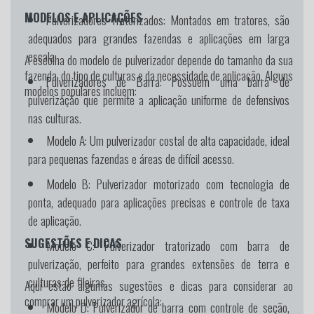
MODELOS E APLICAÇÕES
Pulverizadores Tratorizados:
Montados em tratores, são
adequados para grandes fazendas e aplicações em larga
escala.
A escolha do modelo de pulverizador depende do tamanho da sua
fazenda, do tipo de culturas e da necessidade de aplicação. Alguns
Pulverizadores de Barra:
Possuem uma barra de
modelos populares incluem:
pulverização que permite a aplicação uniforme de defensivos
nas culturas.
Modelo A:
Um pulverizador costal de alta capacidade, ideal
para pequenas fazendas e áreas de difícil acesso.
Modelo B:
Pulverizador motorizado com tecnologia de
ponta, adequado para aplicações precisas e controle de taxa
de aplicação.
SUGESTÕES E DICAS
Modelo C:
Pulverizador tratorizado com barra de
pulverização, perfeito para grandes extensões de terra e
culturas de fileiras.
Aqui estão algumas sugestões e dicas para considerar ao
comprar um pulverizador agrícola:
Modelo D:
Pulverizador de barra com controle de seção,