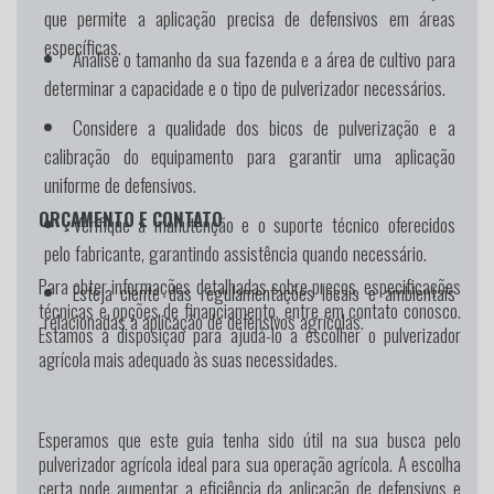
que permite a aplicação precisa de defensivos em áreas
específicas.
Analise o tamanho da sua fazenda e a área de cultivo para
determinar a capacidade e o tipo de pulverizador necessários.
Considere a qualidade dos bicos de pulverização e a
calibração do equipamento para garantir uma aplicação
uniforme de defensivos.
ORÇAMENTO E CONTATO
Verifique a manutenção e o suporte técnico oferecidos
pelo fabricante, garantindo assistência quando necessário.
Para obter informações detalhadas sobre preços, especificações
Esteja ciente das regulamentações locais e ambientais
técnicas e opções de financiamento, entre em contato conosco.
relacionadas à aplicação de defensivos agrícolas.
Estamos à disposição para ajudá-lo a escolher o pulverizador
agrícola mais adequado às suas necessidades.
Esperamos que este guia tenha sido útil na sua busca pelo
pulverizador agrícola ideal para sua operação agrícola. A escolha
certa pode aumentar a eficiência da aplicação de defensivos e