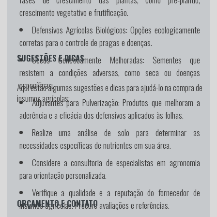
crescimento vegetativo e frutificação.
Defensivos Agrícolas Biológicos:
Opções ecologicamente
corretas para o controle de pragas e doenças.
SUGESTÕES E DICAS
Seeds Geneticamente Melhoradas:
Sementes que
resistem a condições adversas, como seca ou doenças
específicas.
Aqui estão algumas sugestões e dicas para ajudá-lo na compra de
insumos agrícolas:
Adjuvantes para Pulverização:
Produtos que melhoram a
aderência e a eficácia dos defensivos aplicados às folhas.
Realize uma análise de solo para determinar as
necessidades específicas de nutrientes em sua área.
Considere a consultoria de especialistas em agronomia
para orientação personalizada.
Verifique a qualidade e a reputação do fornecedor de
ORÇAMENTO E CONTATO
insumos agrícolas. Procure avaliações e referências.