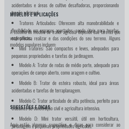
acidentados e áreas de cultivo desafiadoras, proporcionando
tração adicional.
MODELOS E APLICAÇÕES
Tratores Articulados:
Oferecem alta manobrabilidade e
flexibilidade em espaços apertados, sendo úteis para tarefas
A escolha do modelo de trator agrícola depende das tarefas que
específicas.
você precisa realizar e das condições do seu terreno. Alguns
modelos populares incluem:
Mini Tratores:
São compactos e leves, adequados para
pequenas propriedades e tarefas de jardinagem.
Modelo A:
Trator de rodas de médio porte, adequado para
operações de campo aberto, como aragem e cultivo.
Modelo B:
Trator de esteira robusto, ideal para áreas
acidentadas e tarefas de terraplanagem.
Modelo C:
Trator articulado de alta potência, perfeito para
SUGESTÕES E DICAS
trabalhos de construção civil e agricultura intensiva.
Modelo D:
Mini trator versátil, útil em horticultura,
Aqui estão algumas sugestões e dicas para considerar ao
jardinagem e pequenas propriedades agrícolas.