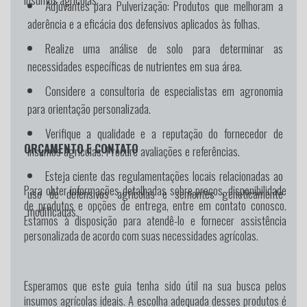
Adjuvantes para Pulverização:
Produtos que melhoram a
aderência e a eficácia dos defensivos aplicados às folhas.
Realize uma análise de solo para determinar as
necessidades específicas de nutrientes em sua área.
Considere a consultoria de especialistas em agronomia
para orientação personalizada.
Verifique a qualidade e a reputação do fornecedor de
ORÇAMENTO E CONTATO
insumos agrícolas. Procure avaliações e referências.
Esteja ciente das regulamentações locais relacionadas ao
Para obter informações detalhadas sobre preços, disponibilidade
uso de defensivos agrícolas e sementes geneticamente
de produtos e opções de entrega, entre em contato conosco.
modificadas.
Estamos à disposição para atendê-lo e fornecer assistência
personalizada de acordo com suas necessidades agrícolas.
Esperamos que este guia tenha sido útil na sua busca pelos
insumos agrícolas ideais. A escolha adequada desses produtos é