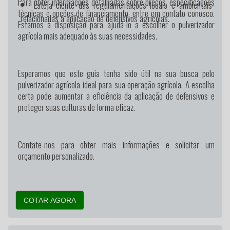
Para obter informações detalhadas sobre preços, especificações
Esteja ciente das regulamentações locais e ambientais
técnicas e opções de financiamento, entre em contato conosco.
relacionadas à aplicação de defensivos agrícolas.
Estamos à disposição para ajudá-lo a escolher o pulverizador
agrícola mais adequado às suas necessidades.
Esperamos que este guia tenha sido útil na sua busca pelo
pulverizador agrícola ideal para sua operação agrícola. A escolha
certa pode aumentar a eficiência da aplicação de defensivos e
proteger suas culturas de forma eficaz.
Contate-nos para obter mais informações e solicitar um
orçamento personalizado.
COTAR AGORA