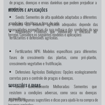
de pragas, doenças e ervas daninhas que podem prejudicar a
produção.
MODELOS E APLICAÇÕES
Seeds:
Sementes de alta qualidade adaptadas a diferentes
condições climáticas e tipos de solo.
A escolha dos insumos agrícolas adequados depende das
necessidades específicas da sua cultura e das condições do seu
Adjuvantes:
Produtos que melhoram a eficácia de
terreno. Considere os seguintes modelos e aplicações:
fertilizantes e defensivos agrícolas.
Fertilizantes NPK:
Modelos específicos para diferentes
fases de crescimento das plantas, como pré-plantio,
crescimento vegetativo e frutificação.
Defensivos Agrícolas Biológicos:
Opções ecologicamente
corretas para o controle de pragas e doenças.
SUGESTÕES E DICAS
Seeds Geneticamente Melhoradas:
Sementes que
resistem a condições adversas, como seca ou doenças
específicas.
Aqui estão algumas sugestões e dicas para ajudá-lo na compra de
insumos agrícolas: