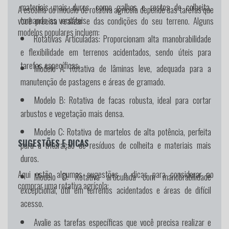
materiais mais duros, como galhos e restos de colheita,
A escolha do modelo de rotativa agrícola depende das tarefas que
tornando-as versáteis.
você precisa realizar e das condições do seu terreno. Alguns
modelos populares incluem:
Rotativas Articuladas:
Proporcionam alta manobrabilidade
e flexibilidade em terrenos acidentados, sendo úteis para
tarefas específicas.
Modelo A:
Rotativa de lâminas leve, adequada para a
manutenção de pastagens e áreas de gramado.
Modelo B:
Rotativa de facas robusta, ideal para cortar
arbustos e vegetação mais densa.
Modelo C:
Rotativa de martelos de alta potência, perfeita
SUGESTÕES E DICAS
para a trituração de resíduos de colheita e materiais mais
duros.
Aqui estão algumas sugestões e dicas para considerar ao
Modelo D:
Rotativa articulada com manobrabilidade
comprar uma rotativa agrícola:
excepcional, útil em terrenos acidentados e áreas de difícil
acesso.
Avalie as tarefas específicas que você precisa realizar e