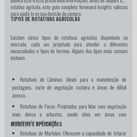
público B2B e está procurando informações antes de adquirir uma
rotativa agrícola, este guia completo fornecerá insights valiosos
para ajudá-lo na sua decisão de compra.
TIPOS DE ROTATIVAS AGRÍCOLAS
Existem vários tipos de rotativas agrícolas disponíveis no
mercado, cada um projetado para atender a diferentes
necessidades e tipos de terreno. Alguns dos tipos mais comuns
incluem:
Rotativas de Lâminas:
Ideais para a manutenção de
pastagens, corte de vegetação rasteira e áreas de difícil
acesso.
Rotativas de Facas:
Projetadas para lidar com vegetação
mais densa e arbustos, sendo úteis em áreas com
crescimento exuberante.
MODELOS E APLICAÇÕES
Rotativas de Martelos:
Oferecem a capacidade de triturar