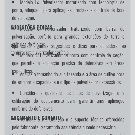
Modelo B:
Pulverizador motorizado com tecnologia de
ponta, adequado para aplicações precisas e controle de taxa
de aplicação.
SUGESTÕES E DICAS
Modelo C:
Pulverizador tratorizado com barra de
pulverização, perfeito para grandes extensões de terra e
culturas de fileiras.
Aqui estão algumas sugestões e dicas para considerar ao
comprar um pulverizador agrícola:
Modelo D:
Pulverizador de barra com controle de seção,
que permite a aplicação precisa de defensivos em áreas
específicas.
Analise o tamanho da sua fazenda e a área de cultivo para
determinar a capacidade e o tipo de pulverizador necessários.
Considere a qualidade dos bicos de pulverização e a
calibração do equipamento para garantir uma aplicação
uniforme de defensivos.
ORÇAMENTO E CONTATO
Verifique a manutenção e o suporte técnico oferecidos
pelo fabricante, garantindo assistência quando necessário.