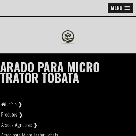
MENU
ARADO PARA MICRO
TRATOR TOBATA
Início ❱
Produtos ❱
Arados Agrícolas ❱
Arado para Micro Trator Tobata