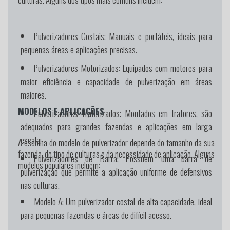
Pulverizadores Costais:
Manuais e portáteis, ideais para
pequenas áreas e aplicações precisas.
Pulverizadores Motorizados:
Equipados com motores para
maior eficiência e capacidade de pulverização em áreas
maiores.
MODELOS E APLICAÇÕES
Pulverizadores Tratorizados:
Montados em tratores, são
adequados para grandes fazendas e aplicações em larga
escala.
A escolha do modelo de pulverizador depende do tamanho da sua
fazenda, do tipo de culturas e da necessidade de aplicação. Alguns
Pulverizadores de Barra:
Possuem uma barra de
modelos populares incluem:
pulverização que permite a aplicação uniforme de defensivos
nas culturas.
Modelo A:
Um pulverizador costal de alta capacidade, ideal
para pequenas fazendas e áreas de difícil acesso.