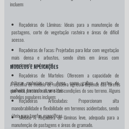
incluem:
Roçadeiras de Lâminas:
Ideais para a manutenção de
pastagens, corte de vegetação rasteira e áreas de difícil
acesso.
Roçadeiras de Facas:
Projetadas para lidar com vegetação
mais densa e arbustos, sendo úteis em áreas com
crescimento exuberante.
MODELOS E APLICAÇÕES
Roçadeiras de Martelos:
Oferecem a capacidade de
triturar materiais mais duros, como galhos e restos de
A escolha do modelo de roçadeira agrícola depende das tarefas
colheita, tornando-as versáteis.
que você precisa realizar e das condições do seu terreno. Alguns
modelos populares incluem:
Roçadeiras Articuladas:
Proporcionam alta
manobrabilidade e flexibilidade em terrenos acidentados, sendo
úteis para tarefas específicas.
Modelo A:
Roçadeira de lâminas leve, adequada para a
manutenção de pastagens e áreas de gramado.