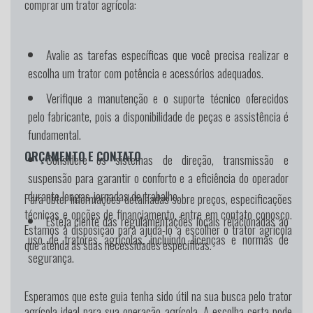
comprar um trator agrícola:
Avalie as tarefas específicas que você precisa realizar e
escolha um trator com potência e acessórios adequados.
Verifique a manutenção e o suporte técnico oferecidos
pelo fabricante, pois a disponibilidade de peças e assistência é
fundamental.
ORÇAMENTO E CONTATO
Considere os sistemas de direção, transmissão e
suspensão para garantir o conforto e a eficiência do operador
durante longas jornadas de trabalho.
Para obter informações detalhadas sobre preços, especificações
técnicas e opções de financiamento, entre em contato conosco.
Esteja ciente das regulamentações locais relacionadas ao
Estamos à disposição para ajudá-lo a escolher o trator agrícola
uso de tratores agrícolas, incluindo licenças e normas de
que atenda às suas necessidades específicas.
segurança.
Esperamos que este guia tenha sido útil na sua busca pelo trator
agrícola ideal para sua operação agrícola. A escolha certa pode