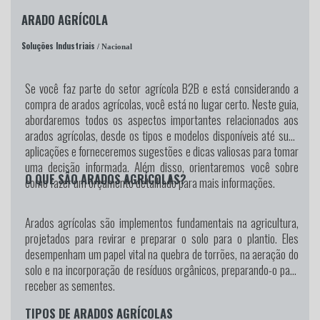
ARADO AGRÍCOLA
Soluções Industriais
/ Nacional
Se você faz parte do setor agrícola B2B e está considerando a
compra de arados agrícolas, você está no lugar certo. Neste guia,
abordaremos todos os aspectos importantes relacionados aos
arados agrícolas, desde os tipos e modelos disponíveis até suas
aplicações e forneceremos sugestões e dicas valiosas para tomar
uma decisão informada. Além disso, orientaremos você sobre
O QUE SÃO ARADOS AGRÍCOLAS?
como fazer um orçamento detalhado para mais informações.
Arados agrícolas são implementos fundamentais na agricultura,
projetados para revirar e preparar o solo para o plantio. Eles
desempenham um papel vital na quebra de torrões, na aeração do
solo e na incorporação de resíduos orgânicos, preparando-o para
receber as sementes.
TIPOS DE ARADOS AGRÍCOLAS