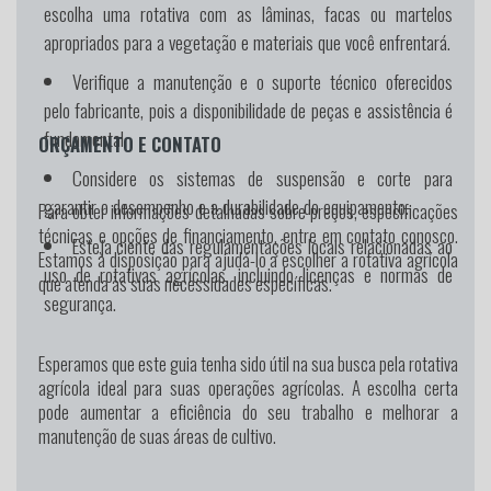
escolha uma rotativa com as lâminas, facas ou martelos
apropriados para a vegetação e materiais que você enfrentará.
Verifique a manutenção e o suporte técnico oferecidos
pelo fabricante, pois a disponibilidade de peças e assistência é
fundamental.
ORÇAMENTO E CONTATO
Considere os sistemas de suspensão e corte para
garantir o desempenho e a durabilidade do equipamento.
Para obter informações detalhadas sobre preços, especificações
técnicas e opções de financiamento, entre em contato conosco.
Esteja ciente das regulamentações locais relacionadas ao
Estamos à disposição para ajudá-lo a escolher a rotativa agrícola
uso de rotativas agrícolas, incluindo licenças e normas de
que atenda às suas necessidades específicas.
segurança.
Esperamos que este guia tenha sido útil na sua busca pela rotativa
agrícola ideal para suas operações agrícolas. A escolha certa
pode aumentar a eficiência do seu trabalho e melhorar a
manutenção de suas áreas de cultivo.