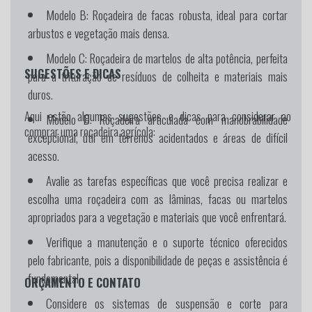
Modelo B:
Roçadeira de facas robusta, ideal para cortar
arbustos e vegetação mais densa.
Modelo C:
Roçadeira de martelos de alta potência, perfeita
SUGESTÕES E DICAS
para a trituração de resíduos de colheita e materiais mais
duros.
Aqui estão algumas sugestões e dicas para considerar ao
Modelo D:
Roçadeira articulada com manobrabilidade
comprar uma roçadeira agrícola:
excepcional, útil em terrenos acidentados e áreas de difícil
acesso.
Avalie as tarefas específicas que você precisa realizar e
escolha uma roçadeira com as lâminas, facas ou martelos
apropriados para a vegetação e materiais que você enfrentará.
Verifique a manutenção e o suporte técnico oferecidos
pelo fabricante, pois a disponibilidade de peças e assistência é
fundamental.
ORÇAMENTO E CONTATO
Considere os sistemas de suspensão e corte para