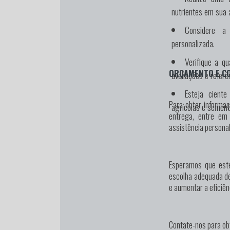
nutrientes em sua 
Considere a 
personalizada.
Verifique a q
ORÇAMENTO E C
avaliações e referê
Esteja cient
Para obter informaç
agrícolas e semen
entrega, entre em
assistência persona
Esperamos que este
escolha adequada d
e aumentar a eficiên
Contate-nos para ob