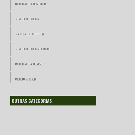
COLHEITADEIRA DE SILAGEM
MINI COLHEITADEIRA
MÁQUINAS DE COLHER SOJA
MINI COLHEITADEIRA DE MILHO
COLHEITADEIRA DE ARROZ
COLHEDORA DE SOJA
COLHEDORA DE SILAGEM
OUTRAS CATEGORIAS
COLHEITADEIRA PARA VENDER
COLHEITADEIRA AMARELA