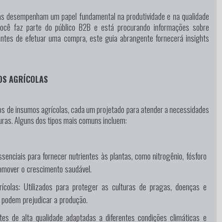
as desempenham um papel fundamental na produtividade e na qualidade
você faz parte do público B2B e está procurando informações sobre
antes de efetuar uma compra, este guia abrangente fornecerá insights
OS AGRÍCOLAS
pos de insumos agrícolas, cada um projetado para atender a necessidades
turas. Alguns dos tipos mais comuns incluem:
senciais para fornecer nutrientes às plantas, como nitrogênio, fósforo
romover o crescimento saudável.
ícolas:
Utilizados para proteger as culturas de pragas, doenças e
 podem prejudicar a produção.
s de alta qualidade adaptadas a diferentes condições climáticas e