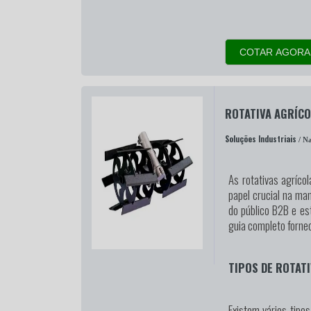
COTAR AGORA
ROTATIVA AGRÍC
Soluções Industriais
/ Na
As rotativas agríc
papel crucial na ma
do público B2B e es
guia completo fornec
TIPOS DE ROTAT
Existem vários tipo