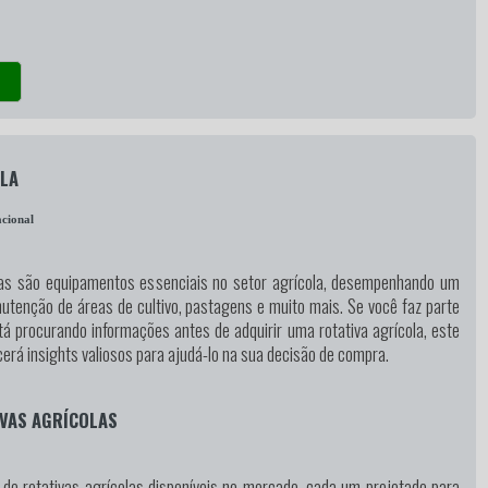
OLA
cional
olas são equipamentos essenciais no setor agrícola, desempenhando um
nutenção de áreas de cultivo, pastagens e muito mais. Se você faz parte
tá procurando informações antes de adquirir uma rotativa agrícola, este
erá insights valiosos para ajudá-lo na sua decisão de compra.
IVAS AGRÍCOLAS
s de rotativas agrícolas disponíveis no mercado, cada um projetado para