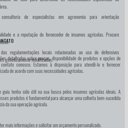
área.
consultoria de especialistas em agronomia para orientação
ualidade e a reputação do fornecedor de insumos agrícolas. Procure
ONTATO
ncias.
e das regulamentações locais relacionadas ao uso de defensivos
ões detalhadas sobre preços, disponibilidade de produtos e opções de
tes geneticamente modificadas.
 contato conosco. Estamos à disposição para atendê-lo e fornecer
lizada de acordo com suas necessidades agrícolas.
 guia tenha sido útil na sua busca pelos insumos agrícolas ideais. A
esses produtos é fundamental para alcançar uma colheita bem-sucedida
cia da sua operação agrícola.
ter mais informações e solicitar um orçamento personalizado.