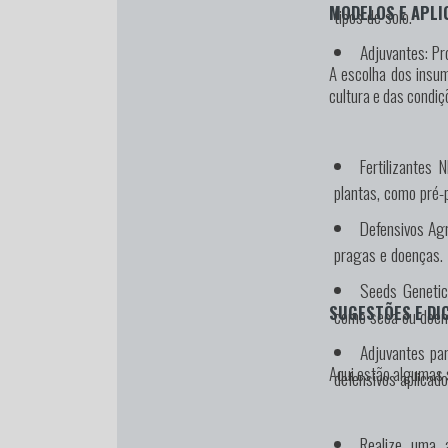
MODELOS E APLI
tipos de solo.
Adjuvantes:
Pro
A escolha dos insu
cultura e das condiç
Fertilizantes N
plantas, como pré-p
Defensivos Agr
pragas e doenças.
Seeds Geneti
SUGESTÕES E DI
como seca ou doenç
Adjuvantes par
Aqui estão algumas 
defensivos aplicado
Realize uma 