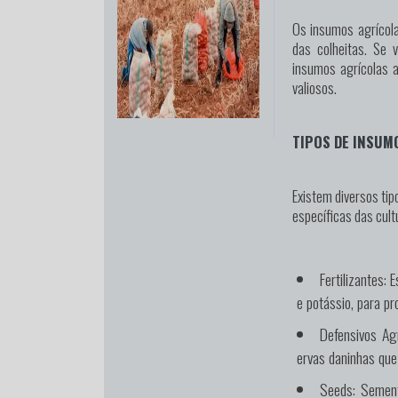
Os insumos agrícol
das colheitas. Se 
insumos agrícolas 
valiosos.
TIPOS DE INSUM
Existem diversos ti
específicas das cul
Fertilizantes:
Es
e potássio, para p
Defensivos Agr
ervas daninhas que
Seeds:
Semente