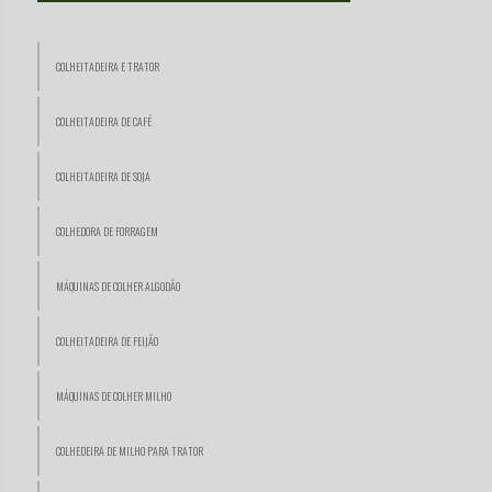
COLHEITADEIRA E TRATOR
COLHEITADEIRA DE CAFÉ
COLHEITADEIRA DE SOJA
COLHEDORA DE FORRAGEM
MÁQUINAS DE COLHER ALGODÃO
COLHEITADEIRA DE FEIJÃO
MÁQUINAS DE COLHER MILHO
COLHEDEIRA DE MILHO PARA TRATOR