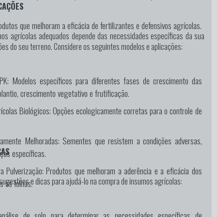
CAÇÕES
dutos que melhoram a eficácia de fertilizantes e defensivos agrícolas.
mos agrícolas adequados depende das necessidades específicas da sua
ões do seu terreno. Considere os seguintes modelos e aplicações:
PK:
Modelos específicos para diferentes fases de crescimento das
lantio, crescimento vegetativo e frutificação.
ícolas Biológicos:
Opções ecologicamente corretas para o controle de
camente Melhoradas:
Sementes que resistem a condições adversas,
CAS
as específicas.
a Pulverização:
Produtos que melhoram a aderência e a eficácia dos
sugestões e dicas para ajudá-lo na compra de insumos agrícolas:
s às folhas.
análise de solo para determinar as necessidades específicas de