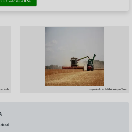
COTAR AGORA
 para Vender
Imagem ilustrativa de Colheitadeira para Vender
A
cional