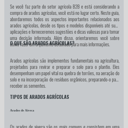
Se você faz parte do setor agrícola B2B e está considerando a
compra de arados agrícolas, você está no lugar certo. Neste guia,
abordaremos todos os aspectos importantes relacionados aos
arados agrícolas, desde os tipos e modelos disponíveis até suas
aplicações e forneceremos sugestões e dicas valiosas para tomar
uma decisão informada. Além disso, orientaremos você sobre
O QUE SÃO ARADOS AGRÍCOLAS?
como fazer um orçamento detalhado para mais informações.
Arados agrícolas são implementos fundamentais na agricultura,
projetados para revirar e preparar o solo para o plantio. Eles
desempenham um papel vital na quebra de torrões, na aeração do
solo e na incorporação de resíduos orgânicos, preparando-o para
receber as sementes.
TIPOS DE ARADOS AGRÍCOLAS
Arados de Aiveca
Os arados de aiveca são os mais comuns e consistem em uma