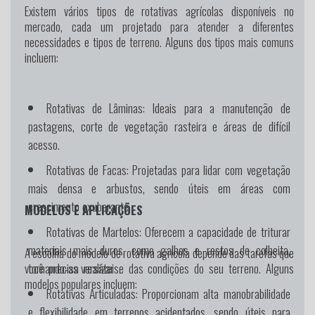
Existem vários tipos de rotativas agrícolas disponíveis no
mercado, cada um projetado para atender a diferentes
necessidades e tipos de terreno. Alguns dos tipos mais comuns
incluem:
Rotativas de Lâminas:
Ideais para a manutenção de
pastagens, corte de vegetação rasteira e áreas de difícil
acesso.
Rotativas de Facas:
Projetadas para lidar com vegetação
mais densa e arbustos, sendo úteis em áreas com
crescimento exuberante.
MODELOS E APLICAÇÕES
Rotativas de Martelos:
Oferecem a capacidade de triturar
materiais mais duros, como galhos e restos de colheita,
A escolha do modelo de rotativa agrícola depende das tarefas que
tornando-as versáteis.
você precisa realizar e das condições do seu terreno. Alguns
modelos populares incluem:
Rotativas Articuladas:
Proporcionam alta manobrabilidade
e flexibilidade em terrenos acidentados, sendo úteis para