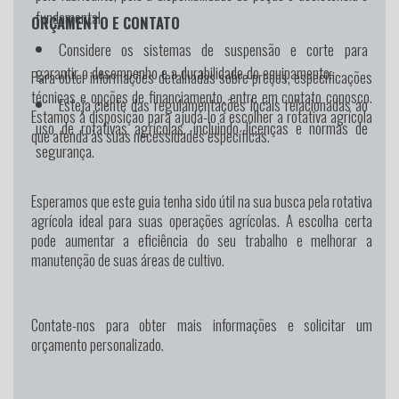
fundamental.
ORÇAMENTO E CONTATO
Considere os sistemas de suspensão e corte para
garantir o desempenho e a durabilidade do equipamento.
Para obter informações detalhadas sobre preços, especificações
técnicas e opções de financiamento, entre em contato conosco.
Esteja ciente das regulamentações locais relacionadas ao
Estamos à disposição para ajudá-lo a escolher a rotativa agrícola
uso de rotativas agrícolas, incluindo licenças e normas de
que atenda às suas necessidades específicas.
segurança.
Esperamos que este guia tenha sido útil na sua busca pela rotativa
agrícola ideal para suas operações agrícolas. A escolha certa
pode aumentar a eficiência do seu trabalho e melhorar a
manutenção de suas áreas de cultivo.
Contate-nos para obter mais informações e solicitar um
orçamento personalizado.