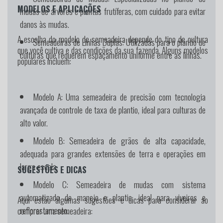
MODELOS E APLICAÇÕES
mudas de árvores e plantas frutíferas, com cuidado para evitar
danos às mudas.
A escolha do modelo de semeadeira depende do tipo de cultura
Semeadeiras de Linhas Duplas:
Utilizadas para o plantio de
que você cultiva e das condições da sua fazenda. Alguns modelos
culturas que requerem espaçamento uniforme entre as linhas.
populares incluem:
Modelo A:
Uma semeadeira de precisão com tecnologia
avançada de controle de taxa de plantio, ideal para culturas de
alto valor.
Modelo B:
Semeadeira de grãos de alta capacidade,
adequada para grandes extensões de terra e operações em
larga escala.
SUGESTÕES E DICAS
Modelo C:
Semeadeira de mudas com sistema
automatizado de manejo e plantio, ideal para viveiros e
Aqui estão algumas sugestões e dicas para considerar ao
reflorestamento.
comprar uma semeadeira: