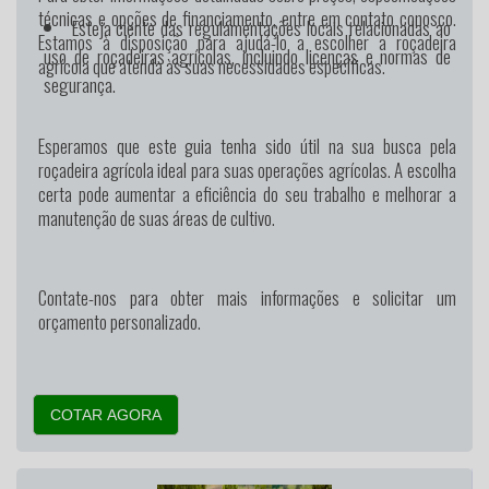
técnicas e opções de financiamento, entre em contato conosco.
Esteja ciente das regulamentações locais relacionadas ao
Estamos à disposição para ajudá-lo a escolher a roçadeira
uso de roçadeiras agrícolas, incluindo licenças e normas de
agrícola que atenda às suas necessidades específicas.
segurança.
Esperamos que este guia tenha sido útil na sua busca pela
roçadeira agrícola ideal para suas operações agrícolas. A escolha
certa pode aumentar a eficiência do seu trabalho e melhorar a
manutenção de suas áreas de cultivo.
Contate-nos para obter mais informações e solicitar um
orçamento personalizado.
COTAR AGORA