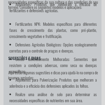
necessidades específicas da sua cultura e das condições do seu
Adjuvantes:
Produtos que melhoram a eficácia de
terreno. Considere os seguintes modelos e aplicações:
fertilizantes e defensivos agrícolas.
Fertilizantes NPK:
Modelos específicos para diferentes
fases de crescimento das plantas, como pré-plantio,
crescimento vegetativo e frutificação.
Defensivos Agrícolas Biológicos:
Opções ecologicamente
corretas para o controle de pragas e doenças.
SUGESTÕES E DICAS
Seeds Geneticamente Melhoradas:
Sementes que
resistem a condições adversas, como seca ou doenças
específicas.
Aqui estão algumas sugestões e dicas para ajudá-lo na compra de
insumos agrícolas:
Adjuvantes para Pulverização:
Produtos que melhoram a
aderência e a eficácia dos defensivos aplicados às folhas.
Realize uma análise de solo para determinar as
necessidades específicas de nutrientes em sua área.