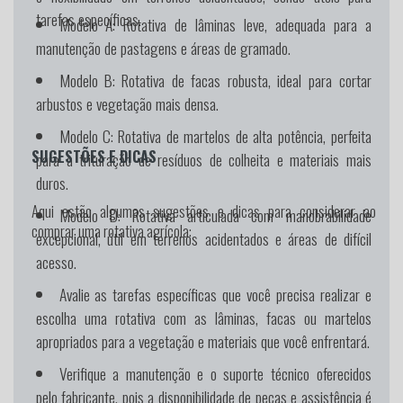
tarefas específicas.
Modelo A:
Rotativa de lâminas leve, adequada para a
manutenção de pastagens e áreas de gramado.
Modelo B:
Rotativa de facas robusta, ideal para cortar
arbustos e vegetação mais densa.
Modelo C:
Rotativa de martelos de alta potência, perfeita
SUGESTÕES E DICAS
para a trituração de resíduos de colheita e materiais mais
duros.
Aqui estão algumas sugestões e dicas para considerar ao
Modelo D:
Rotativa articulada com manobrabilidade
comprar uma rotativa agrícola:
excepcional, útil em terrenos acidentados e áreas de difícil
acesso.
Avalie as tarefas específicas que você precisa realizar e
escolha uma rotativa com as lâminas, facas ou martelos
apropriados para a vegetação e materiais que você enfrentará.
Verifique a manutenção e o suporte técnico oferecidos
pelo fabricante, pois a disponibilidade de peças e assistência é