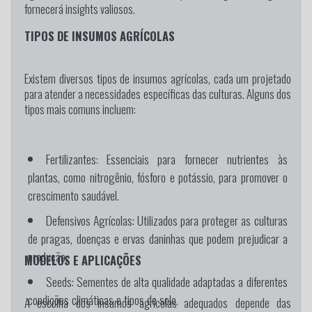
fornecerá insights valiosos.
TIPOS DE INSUMOS AGRÍCOLAS
Existem diversos tipos de insumos agrícolas, cada um projetado
para atender a necessidades específicas das culturas. Alguns dos
tipos mais comuns incluem:
Fertilizantes:
Essenciais para fornecer nutrientes às
plantas, como nitrogênio, fósforo e potássio, para promover o
crescimento saudável.
Defensivos Agrícolas:
Utilizados para proteger as culturas
de pragas, doenças e ervas daninhas que podem prejudicar a
produção.
MODELOS E APLICAÇÕES
Seeds:
Sementes de alta qualidade adaptadas a diferentes
condições climáticas e tipos de solo.
A escolha dos insumos agrícolas adequados depende das