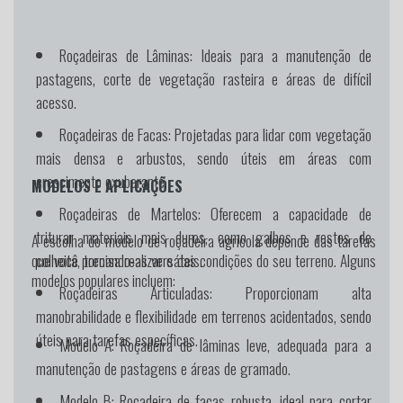
Roçadeiras de Lâminas:
Ideais para a manutenção de
pastagens, corte de vegetação rasteira e áreas de difícil
acesso.
Roçadeiras de Facas:
Projetadas para lidar com vegetação
mais densa e arbustos, sendo úteis em áreas com
crescimento exuberante.
MODELOS E APLICAÇÕES
Roçadeiras de Martelos:
Oferecem a capacidade de
triturar materiais mais duros, como galhos e restos de
A escolha do modelo de roçadeira agrícola depende das tarefas
colheita, tornando-as versáteis.
que você precisa realizar e das condições do seu terreno. Alguns
modelos populares incluem:
Roçadeiras Articuladas:
Proporcionam alta
manobrabilidade e flexibilidade em terrenos acidentados, sendo
úteis para tarefas específicas.
Modelo A:
Roçadeira de lâminas leve, adequada para a
manutenção de pastagens e áreas de gramado.
Modelo B:
Roçadeira de facas robusta, ideal para cortar