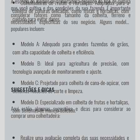
A escolha do modelo de colheitadeira depende do tipo de cultura
Colheitadeiras de Frutas e Hortaliças: Adaptadas para a
que você cultiva e das condições da sua fazenda. É importante
colheita de culturas delicadas, como frutas e hortaliças, com
considerar fatores como tamanho da colheita, terreno e
cuidado para evitar danos.
necessidades específicas do seu negócio. Alguns modelos
populares incluem:
Modelo A
: Adequado para grandes fazendas de grãos,
com alta capacidade de colheita e eficiência.
Modelo B
: Ideal para agricultura de precisão, com
tecnologia avançada de monitoramento e ajuste.
Modelo C
: Projetado para colheita de cana-de-açúcar, com
SUGESTÕES E DICAS
sistemas robustos de corte e limpeza.
Modelo D
: Especializado em colheita de frutas e hortaliças,
Aqui estão algumas sugestões e dicas para considerar ao
com sistemas de manejo delicado.
comprar uma colheitadeira:
Realize uma avaliação completa das suas necessidades e