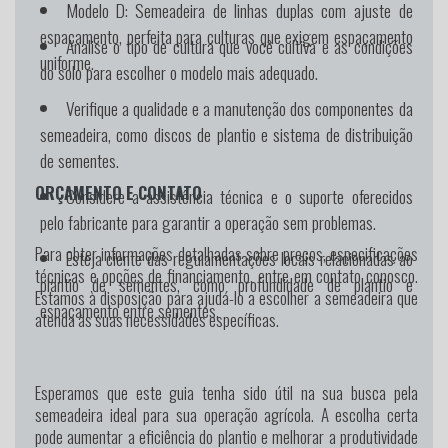
Modelo D:
Semeadeira de linhas duplas com ajuste de
espaçamento, perfeita para culturas que exigem espaçamento
Analise o tipo de cultura que você cultiva e as condições
uniforme.
do solo para escolher o modelo mais adequado.
Verifique a qualidade e a manutenção dos componentes da
semeadeira, como discos de plantio e sistema de distribuição
de sementes.
ORÇAMENTO E CONTATO
Considere a assistência técnica e o suporte oferecidos
pelo fabricante para garantir a operação sem problemas.
Para obter informações detalhadas sobre preços, especificações
Esteja ciente das regulamentações locais relacionadas ao
técnicas e opções de financiamento, entre em contato conosco.
plantio de sementes, como profundidade de plantio e
Estamos à disposição para ajudá-lo a escolher a semeadeira que
espaçamento entre sementes.
atenda às suas necessidades específicas.
Esperamos que este guia tenha sido útil na sua busca pela
semeadeira ideal para sua operação agrícola. A escolha certa
pode aumentar a eficiência do plantio e melhorar a produtividade