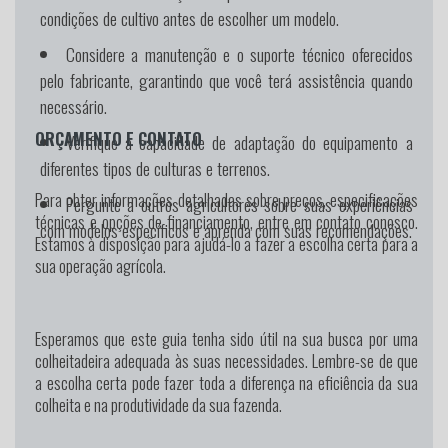
condições de cultivo antes de escolher um modelo.
Considere a manutenção e o suporte técnico oferecidos
pelo fabricante, garantindo que você terá assistência quando
necessário.
ORÇAMENTO E CONTATO
Verifique a capacidade de adaptação do equipamento a
diferentes tipos de culturas e terrenos.
Para obter informações detalhadas sobre preços, especificações
Pergunte a outros agricultores sobre suas experiências
técnicas e opções de financiamento, entre em contato conosco.
com modelos específicos e aprenda com suas recomendações.
Estamos à disposição para ajudá-lo a fazer a escolha certa para a
sua operação agrícola.
Esperamos que este guia tenha sido útil na sua busca por uma
colheitadeira adequada às suas necessidades. Lembre-se de que
a escolha certa pode fazer toda a diferença na eficiência da sua
colheita e na produtividade da sua fazenda.