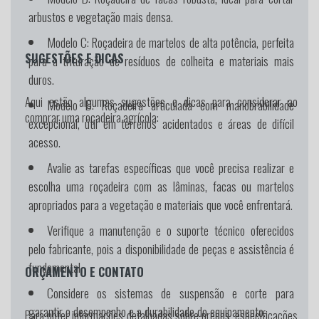
arbustos e vegetação mais densa.
Modelo C:
Roçadeira de martelos de alta potência, perfeita
SUGESTÕES E DICAS
para a trituração de resíduos de colheita e materiais mais
duros.
Aqui estão algumas sugestões e dicas para considerar ao
Modelo D:
Roçadeira articulada com manobrabilidade
comprar uma roçadeira agrícola:
excepcional, útil em terrenos acidentados e áreas de difícil
acesso.
Avalie as tarefas específicas que você precisa realizar e
escolha uma roçadeira com as lâminas, facas ou martelos
apropriados para a vegetação e materiais que você enfrentará.
Verifique a manutenção e o suporte técnico oferecidos
pelo fabricante, pois a disponibilidade de peças e assistência é
fundamental.
ORÇAMENTO E CONTATO
Considere os sistemas de suspensão e corte para
garantir o desempenho e a durabilidade do equipamento.
Para obter informações detalhadas sobre preços, especificações