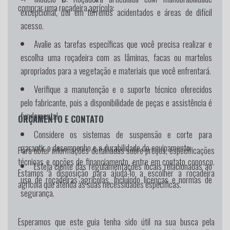
comprar uma roçadeira agrícola:
excepcional, útil em terrenos acidentados e áreas de difícil
acesso.
Avalie as tarefas específicas que você precisa realizar e
escolha uma roçadeira com as lâminas, facas ou martelos
apropriados para a vegetação e materiais que você enfrentará.
Verifique a manutenção e o suporte técnico oferecidos
pelo fabricante, pois a disponibilidade de peças e assistência é
fundamental.
ORÇAMENTO E CONTATO
Considere os sistemas de suspensão e corte para
garantir o desempenho e a durabilidade do equipamento.
Para obter informações detalhadas sobre preços, especificações
técnicas e opções de financiamento, entre em contato conosco.
Esteja ciente das regulamentações locais relacionadas ao
Estamos à disposição para ajudá-lo a escolher a roçadeira
uso de roçadeiras agrícolas, incluindo licenças e normas de
agrícola que atenda às suas necessidades específicas.
segurança.
Esperamos que este guia tenha sido útil na sua busca pela