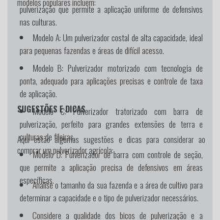
modelos populares incluem:
pulverização que permite a aplicação uniforme de defensivos
nas culturas.
Modelo A:
Um pulverizador costal de alta capacidade, ideal
para pequenas fazendas e áreas de difícil acesso.
Modelo B:
Pulverizador motorizado com tecnologia de
ponta, adequado para aplicações precisas e controle de taxa
de aplicação.
SUGESTÕES E DICAS
Modelo C:
Pulverizador tratorizado com barra de
pulverização, perfeito para grandes extensões de terra e
culturas de fileiras.
Aqui estão algumas sugestões e dicas para considerar ao
comprar um pulverizador agrícola:
Modelo D:
Pulverizador de barra com controle de seção,
que permite a aplicação precisa de defensivos em áreas
específicas.
Analise o tamanho da sua fazenda e a área de cultivo para
determinar a capacidade e o tipo de pulverizador necessários.
Considere a qualidade dos bicos de pulverização e a