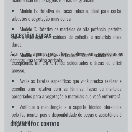
manutenção de pastagens e áreas de gramado.
Modelo B:
Rotativa de facas robusta, ideal para cortar
arbustos e vegetação mais densa.
Modelo C:
Rotativa de martelos de alta potência, perfeita
SUGESTÕES E DICAS
para a trituração de resíduos de colheita e materiais mais
duros.
Aqui estão algumas sugestões e dicas para considerar ao
Modelo D:
Rotativa articulada com manobrabilidade
comprar uma rotativa agrícola:
excepcional, útil em terrenos acidentados e áreas de difícil
acesso.
Avalie as tarefas específicas que você precisa realizar e
escolha uma rotativa com as lâminas, facas ou martelos
apropriados para a vegetação e materiais que você enfrentará.
Verifique a manutenção e o suporte técnico oferecidos
pelo fabricante, pois a disponibilidade de peças e assistência é
fundamental.
ORÇAMENTO E CONTATO