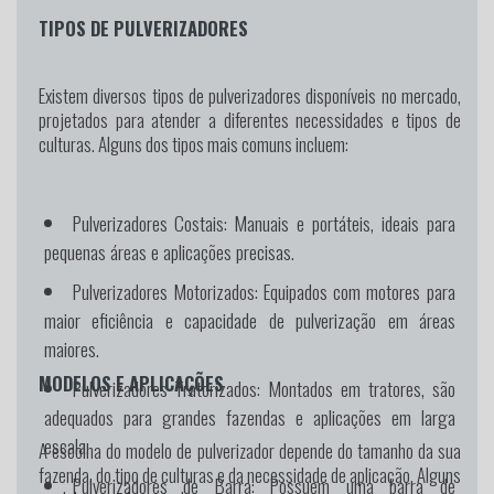
TIPOS DE PULVERIZADORES
Existem diversos tipos de pulverizadores disponíveis no mercado,
projetados para atender a diferentes necessidades e tipos de
culturas. Alguns dos tipos mais comuns incluem:
Pulverizadores Costais:
Manuais e portáteis, ideais para
pequenas áreas e aplicações precisas.
Pulverizadores Motorizados:
Equipados com motores para
maior eficiência e capacidade de pulverização em áreas
maiores.
MODELOS E APLICAÇÕES
Pulverizadores Tratorizados:
Montados em tratores, são
adequados para grandes fazendas e aplicações em larga
escala.
A escolha do modelo de pulverizador depende do tamanho da sua
fazenda, do tipo de culturas e da necessidade de aplicação. Alguns
Pulverizadores de Barra:
Possuem uma barra de