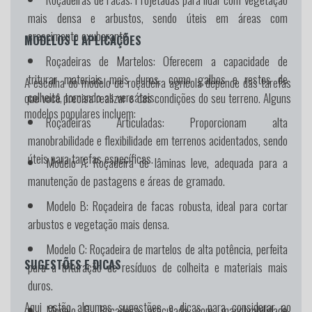
mais densa e arbustos, sendo úteis em áreas com
crescimento exuberante.
MODELOS E APLICAÇÕES
Roçadeiras de Martelos:
Oferecem a capacidade de
triturar materiais mais duros, como galhos e restos de
A escolha do modelo de roçadeira agrícola depende das tarefas
colheita, tornando-as versáteis.
que você precisa realizar e das condições do seu terreno. Alguns
modelos populares incluem:
Roçadeiras Articuladas:
Proporcionam alta
manobrabilidade e flexibilidade em terrenos acidentados, sendo
úteis para tarefas específicas.
Modelo A:
Roçadeira de lâminas leve, adequada para a
manutenção de pastagens e áreas de gramado.
Modelo B:
Roçadeira de facas robusta, ideal para cortar
arbustos e vegetação mais densa.
Modelo C:
Roçadeira de martelos de alta potência, perfeita
SUGESTÕES E DICAS
para a trituração de resíduos de colheita e materiais mais
duros.
Aqui estão algumas sugestões e dicas para considerar ao
Modelo D:
Roçadeira articulada com manobrabilidade