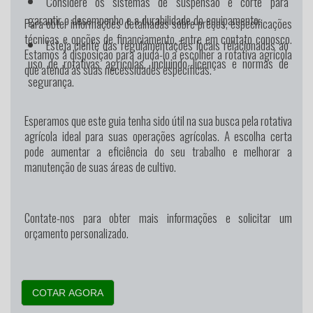
Considere os sistemas de suspensão e corte para
garantir o desempenho e a durabilidade do equipamento.
Para obter informações detalhadas sobre preços, especificações
técnicas e opções de financiamento, entre em contato conosco.
Esteja ciente das regulamentações locais relacionadas ao
Estamos à disposição para ajudá-lo a escolher a rotativa agrícola
uso de rotativas agrícolas, incluindo licenças e normas de
que atenda às suas necessidades específicas.
segurança.
Esperamos que este guia tenha sido útil na sua busca pela rotativa
agrícola ideal para suas operações agrícolas. A escolha certa
pode aumentar a eficiência do seu trabalho e melhorar a
manutenção de suas áreas de cultivo.
Contate-nos para obter mais informações e solicitar um
orçamento personalizado.
COTAR AGORA