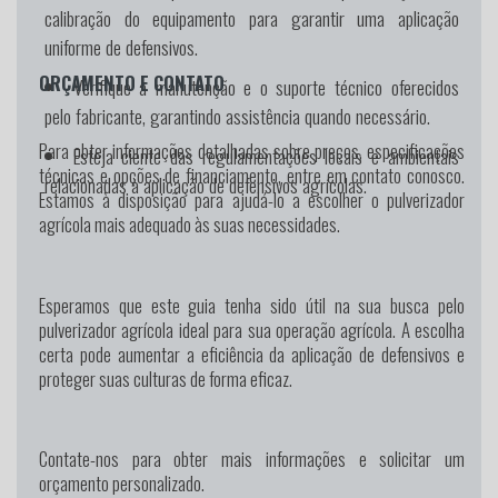
calibração do equipamento para garantir uma aplicação
uniforme de defensivos.
ORÇAMENTO E CONTATO
Verifique a manutenção e o suporte técnico oferecidos
pelo fabricante, garantindo assistência quando necessário.
Para obter informações detalhadas sobre preços, especificações
Esteja ciente das regulamentações locais e ambientais
técnicas e opções de financiamento, entre em contato conosco.
relacionadas à aplicação de defensivos agrícolas.
Estamos à disposição para ajudá-lo a escolher o pulverizador
agrícola mais adequado às suas necessidades.
Esperamos que este guia tenha sido útil na sua busca pelo
pulverizador agrícola ideal para sua operação agrícola. A escolha
certa pode aumentar a eficiência da aplicação de defensivos e
proteger suas culturas de forma eficaz.
Contate-nos para obter mais informações e solicitar um
orçamento personalizado.