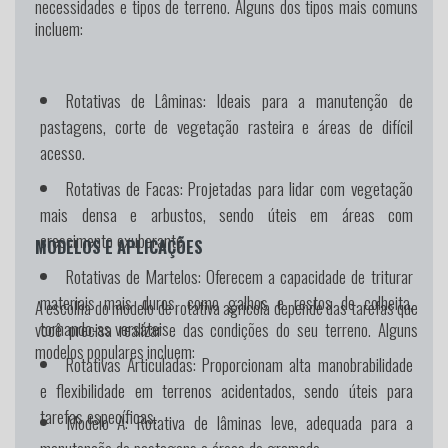
necessidades e tipos de terreno. Alguns dos tipos mais comuns
incluem:
Rotativas de Lâminas:
Ideais para a manutenção de
pastagens, corte de vegetação rasteira e áreas de difícil
acesso.
Rotativas de Facas:
Projetadas para lidar com vegetação
mais densa e arbustos, sendo úteis em áreas com
crescimento exuberante.
MODELOS E APLICAÇÕES
Rotativas de Martelos:
Oferecem a capacidade de triturar
materiais mais duros, como galhos e restos de colheita,
A escolha do modelo de rotativa agrícola depende das tarefas que
tornando-as versáteis.
você precisa realizar e das condições do seu terreno. Alguns
modelos populares incluem:
Rotativas Articuladas:
Proporcionam alta manobrabilidade
e flexibilidade em terrenos acidentados, sendo úteis para
tarefas específicas.
Modelo A:
Rotativa de lâminas leve, adequada para a