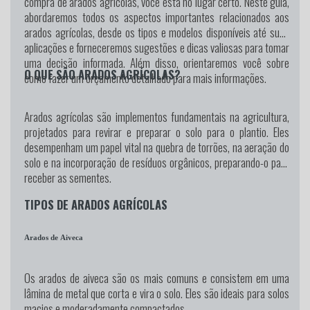
compra de arados agrícolas, você está no lugar certo. Neste guia,
abordaremos todos os aspectos importantes relacionados aos
arados agrícolas, desde os tipos e modelos disponíveis até suas
aplicações e forneceremos sugestões e dicas valiosas para tomar
uma decisão informada. Além disso, orientaremos você sobre
O QUE SÃO ARADOS AGRÍCOLAS?
como fazer um orçamento detalhado para mais informações.
Arados agrícolas são implementos fundamentais na agricultura,
projetados para revirar e preparar o solo para o plantio. Eles
desempenham um papel vital na quebra de torrões, na aeração do
solo e na incorporação de resíduos orgânicos, preparando-o para
receber as sementes.
TIPOS DE ARADOS AGRÍCOLAS
Arados de Aiveca
Os arados de aiveca são os mais comuns e consistem em uma
lâmina de metal que corta e vira o solo. Eles são ideais para solos
macios e moderadamente compactados.